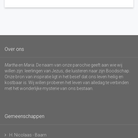
Over ons
Martha en Maria
. De naam van onze parochie geeft aan wie wij
willen zijn: leerlingen van Jezus, die luisteren naar zijn Boodschap.
Onze bron van inspiratie ligt in het besef dat ons leven heilig en
kostbaar is. Wij willen proberen het leven van alledag te verbinden
met het wonderlijke mysterie van ons bestaan.
Gemeenschappen
H. Nicolaas - Baarn