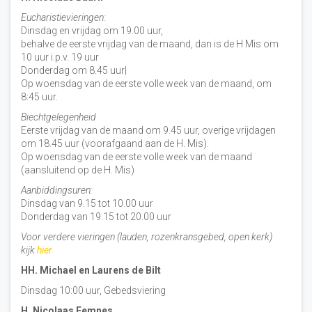
Eucharistievieringen:
Dinsdag en vrijdag om 19.00 uur,
behalve de eerste vrijdag van de maand, dan is de H Mis om
10 uur i.p.v. 19 uur
Donderdag om 8.45 uur|
Op woensdag van de eerste volle week van de maand, om
8:45 uur.
Biechtgelegenheid
Eerste vrijdag van de maand om 9.45 uur, overige vrijdagen
om 18.45 uur (voorafgaand aan de H. Mis).
Op woensdag van de eerste volle week van de maand
(aansluitend op de H. Mis)
Aanbiddingsuren:
Dinsdag van 9.15 tot 10.00 uur
Donderdag van 19.15 tot 20.00 uur
Voor verdere vieringen (lauden, rozenkransgebed, open kerk)
kijk
hier
HH. Michael en Laurens de Bilt
Dinsdag 10:00 uur, Gebedsviering
H. Nicolaas Eemnes