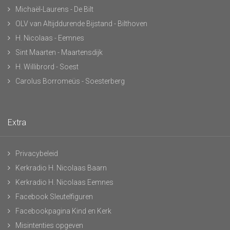
Michaël-Laurens - De Bilt
OLV van Altijddurende Bijstand - Bilthoven
H. Nicolaas - Eemnes
Sint Maarten - Maartensdijk
H. Willibrord - Soest
Carolus Borromeüs - Soesterberg
Extra
Privacybeleid
Kerkradio H. Nicolaas Baarn
Kerkradio H. Nicolaas Eemnes
Facebook Sleutelfiguren
Facebookpagina Kind en Kerk
Misintenties opgeven