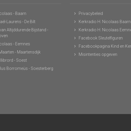
icolaas - Baarn
Privacybeleid
ël-Laurens - De Bilt
Kerkradio H. Nicolaas Baarn
an Altijddurende Bijstand -
Kerkradio H. Nicolaas Eemn
hoven
Facebook Sleutelfiguren
icolaas - Eemnes
Facebookpagina Kind en Ke
 Maarten - Maartensdijk
Misintenties opgeven
llibrord - Soest
lus Borromeüs - Soesterberg