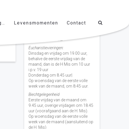
g…
Levensmomenten
Contact
Vieringen door de week
H. Nicolaas Baarn
Eucharistievieringen:
Dinsdag en vrijdag om 19.00 uur,
behalve de eerste vrijdag van de
maand, dan is de H Mis om 10 uur
i.p.v. 19 uur
Donderdag om 8.45 uur|
Op woensdag van de eerste volle
week van de maand, om 8:45 uur.
Biechtgelegenheid
Eerste vrijdag van de maand om
9.45 uur, overige vrijdagen om 18.45
uur (voorafgaand aan de H. Mis).
Op woensdag van de eerste volle
week van de maand (aansluitend op
de H. Mis)