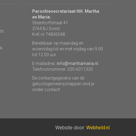
Parochiesecretariaat HH. Martha
en Maria:
Steenhoffstraat 41
3764 BJ Soest
es
KvK nr 74836048
Bereikbaar op maandag en
rk
woensdag tot en met vrijdag van 9.00
tot 12.00 uur.
E-mailadres:
info@marthamaria.nl
Telefoonnummer: 035-6011320
De contactgegevens van de
geloofsgemeenschappen vind je
onder contact!
Website door:
Webheld.nl