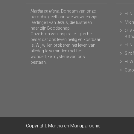
Martha en Maria
. De naam van onze
H. N
parochie geeft aan wie wij willen zijn:
Micha
leerlingen van Jezus, die luisteren
naar zijn Boodschap.
OLV v
Onze bron van inspiratie ligt in het
Bilt
besef dat ons leven heilig en kostbaar
H. N
is. Wij willen proberen het leven van
alledag te verbinden met het
Sint
wonderlijke mysterie van ons
H. Wi
bestaan.
Caro
Copyright: Martha en Mariaparochie