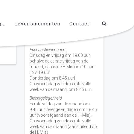
g…
Levensmomenten
Contact
Vieringen door de week
H. Nicolaas Baarn
Eucharistievieringen:
Dinsdag en vrijdag om 19.00 uur,
behalve de eerste vrijdag van de
maand, dan is de H Mis om 10 uur
i.p.v. 19 uur
Donderdag om 8.45 uur|
Op woensdag van de eerste volle
week van de maand, om 8:45 uur.
Biechtgelegenheid
Eerste vrijdag van de maand om
9.45 uur, overige vrijdagen om 18.45
uur (voorafgaand aan de H. Mis).
Op woensdag van de eerste volle
week van de maand (aansluitend op
de H. Mis)