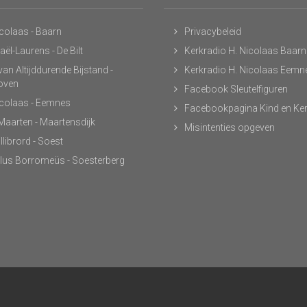
icolaas - Baarn
Privacybeleid
ël-Laurens - De Bilt
Kerkradio H. Nicolaas Baarn
an Altijddurende Bijstand -
Kerkradio H. Nicolaas Eemn
hoven
Facebook Sleutelfiguren
icolaas - Eemnes
Facebookpagina Kind en Ke
 Maarten - Maartensdijk
Misintenties opgeven
llibrord - Soest
lus Borromeüs - Soesterberg