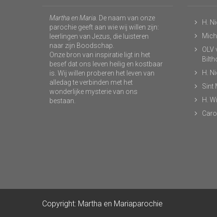
Martha en Maria
. De naam van onze
H. N
parochie geeft aan wie wij willen zijn:
Micha
leerlingen van Jezus, die luisteren
naar zijn Boodschap.
OLV v
Onze bron van inspiratie ligt in het
Bilt
besef dat ons leven heilig en kostbaar
H. N
is. Wij willen proberen het leven van
alledag te verbinden met het
Sint
wonderlijke mysterie van ons
H. Wi
bestaan.
Caro
Copyright: Martha en Mariaparochie