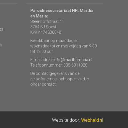
Parochiesecretariaat HH. Martha
en Maria:
Steenhoffstraat 41
3764 BJ Soest
es
KvK nr 74836048
Bereikbaar op maandag en
rk
woensdag tot en met vrijdag van 9.00
tot 12.00 uur.
E-mailadres:
info@marthamaria.nl
Telefoonnummer: 035-6011320
De contactgegevens van de
geloofsgemeenschappen vind je
onder contact!
Website door:
Webheld.nl