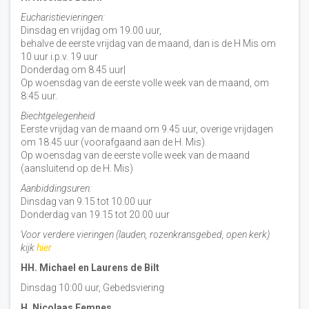
Eucharistievieringen:
Dinsdag en vrijdag om 19.00 uur,
behalve de eerste vrijdag van de maand, dan is de H Mis om
10 uur i.p.v. 19 uur
Donderdag om 8.45 uur|
Op woensdag van de eerste volle week van de maand, om
8:45 uur.
Biechtgelegenheid
Eerste vrijdag van de maand om 9.45 uur, overige vrijdagen
om 18.45 uur (voorafgaand aan de H. Mis).
Op woensdag van de eerste volle week van de maand
(aansluitend op de H. Mis)
Aanbiddingsuren:
Dinsdag van 9.15 tot 10.00 uur
Donderdag van 19.15 tot 20.00 uur
Voor verdere vieringen (lauden, rozenkransgebed, open kerk)
kijk
hier
HH. Michael en Laurens de Bilt
Dinsdag 10:00 uur, Gebedsviering
H. Nicolaas Eemnes