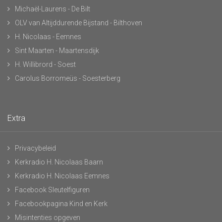
Michaël-Laurens - De Bilt
OLV van Altijddurende Bijstand - Bilthoven
H. Nicolaas - Eemnes
Sint Maarten - Maartensdijk
H. Willibrord - Soest
Carolus Borromeüs - Soesterberg
Extra
Privacybeleid
Kerkradio H. Nicolaas Baarn
Kerkradio H. Nicolaas Eemnes
Facebook Sleutelfiguren
Facebookpagina Kind en Kerk
Misintenties opgeven