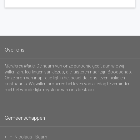
Over ons
Martha en Maria
. De naam van onze parochie geeft aan wie wij
willen zijn: leerlingen van Jezus, die luisteren naar zijn Boodschap.
Onze bron van inspiratie ligt in het besef dat ons leven heilig en
kostbaar is. Wij willen proberen het leven van alledag te verbinden
met het wonderlijke mysterie van ons bestaan.
Gemeenschappen
H. Nicolaas - Baarn