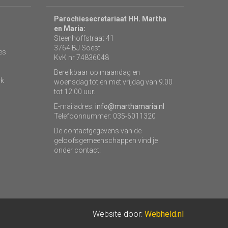
Parochiesecretariaat HH. Martha
en Maria:
Steenhoffstraat 41
3764 BJ Soest
es
KvK nr 74836048
Bereikbaar op maandag en
rk
woensdag tot en met vrijdag van 9.00
tot 12.00 uur.
E-mailadres:
info@marthamaria.nl
Telefoonnummer: 035-6011320
De contactgegevens van de
geloofsgemeenschappen vind je
onder contact!
Website door:
Webheld.nl