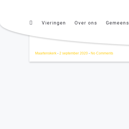
Vieringen
Over ons
Gemeens
Doopviering fam. Hodes
Maartenskerk
-
2 september 2020
-
No Comments