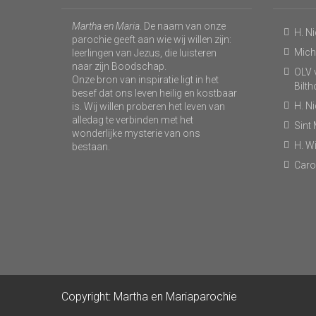
Martha en Maria
. De naam van onze
H. N
parochie geeft aan wie wij willen zijn:
Micha
leerlingen van Jezus, die luisteren
naar zijn Boodschap.
OLV v
Onze bron van inspiratie ligt in het
Bilt
besef dat ons leven heilig en kostbaar
H. N
is. Wij willen proberen het leven van
alledag te verbinden met het
Sint
wonderlijke mysterie van ons
H. Wi
bestaan.
Caro
Copyright: Martha en Mariaparochie