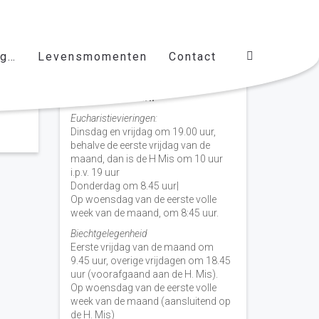
ag…
Levensmomenten
Contact
Vieringen door de week
H. Nicolaas Baarn
Eucharistievieringen:
Dinsdag en vrijdag om 19.00 uur,
behalve de eerste vrijdag van de
maand, dan is de H Mis om 10 uur
i.p.v. 19 uur
Donderdag om 8.45 uur|
Op woensdag van de eerste volle
week van de maand, om 8:45 uur.
Biechtgelegenheid
Eerste vrijdag van de maand om
9.45 uur, overige vrijdagen om 18.45
uur (voorafgaand aan de H. Mis).
Op woensdag van de eerste volle
week van de maand (aansluitend op
de H. Mis)