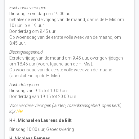
Eucharistievieringen:
Dinsdag en vrijdag om 19.00 uur,
behalve de eerste vrijdag van de maand, dan is de H Mis om
10 uur i.p.v. 19 uur
Donderdag om 8.45 uur|
Op woensdag van de eerste volle week van de maand, om
8:45 uur.
Biechtgelegenheid
Eerste vrijdag van de maand om 9.45 uur, overige vrijdagen
om 18.45 uur (voorafgaand aan de H. Mis).
Op woensdag van de eerste volle week van de maand
(aansluitend op de H. Mis)
Aanbiddingsuren:
Dinsdag van 9.15 tot 10.00 uur
Donderdag van 19.15 tot 20.00 uur
Voor verdere vieringen (lauden, rozenkransgebed, open kerk)
kijk
hier
HH. Michael en Laurens de Bilt
Dinsdag 10:00 uur, Gebedsviering
H. Nicolaas Eemnes