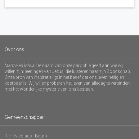
Over ons
Martha en Maria
. De naam van onze parochie geeft aan wie wij
willen zijn: leerlingen van Jezus, die luisteren naar zijn Boodschap.
Onze bron van inspiratie ligt in het besef dat ons leven heilig en
kostbaar is. Wij willen proberen het leven van alledag te verbinden
met het wonderlijke mysterie van ons bestaan.
Gemeenschappen
H. Nicolaas - Baarn