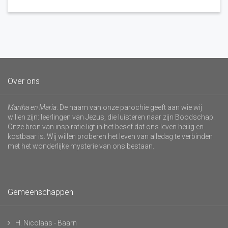
Over ons
Martha en Maria
. De naam van onze parochie geeft aan wie wij
willen zijn: leerlingen van Jezus, die luisteren naar zijn Boodschap.
Onze bron van inspiratie ligt in het besef dat ons leven heilig en
kostbaar is. Wij willen proberen het leven van alledag te verbinden
met het wonderlijke mysterie van ons bestaan.
Gemeenschappen
H. Nicolaas - Baarn