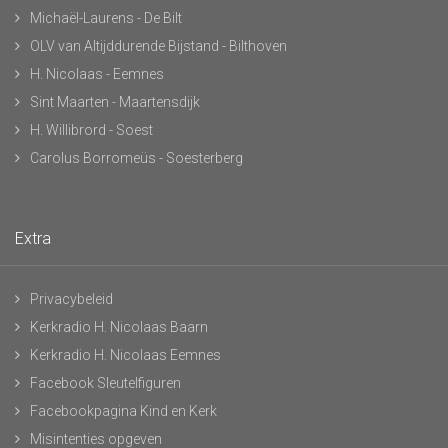
Michaël-Laurens - De Bilt
OLV van Altijddurende Bijstand - Bilthoven
H. Nicolaas - Eemnes
Sint Maarten - Maartensdijk
H. Willibrord - Soest
Carolus Borromeüs - Soesterberg
Extra
Privacybeleid
Kerkradio H. Nicolaas Baarn
Kerkradio H. Nicolaas Eemnes
Facebook Sleutelfiguren
Facebookpagina Kind en Kerk
Misintenties opgeven