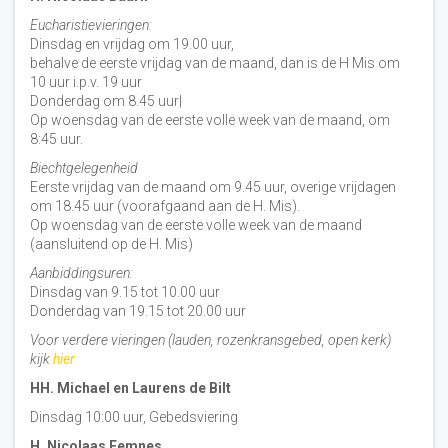
Eucharistievieringen:
Dinsdag en vrijdag om 19.00 uur,
behalve de eerste vrijdag van de maand, dan is de H Mis om
10 uur i.p.v. 19 uur
Donderdag om 8.45 uur|
Op woensdag van de eerste volle week van de maand, om
8:45 uur.
Biechtgelegenheid
Eerste vrijdag van de maand om 9.45 uur, overige vrijdagen
om 18.45 uur (voorafgaand aan de H. Mis).
Op woensdag van de eerste volle week van de maand
(aansluitend op de H. Mis)
Aanbiddingsuren:
Dinsdag van 9.15 tot 10.00 uur
Donderdag van 19.15 tot 20.00 uur
Voor verdere vieringen (lauden, rozenkransgebed, open kerk)
kijk
hier
HH. Michael en Laurens de Bilt
Dinsdag 10:00 uur, Gebedsviering
H. Nicolaas Eemnes