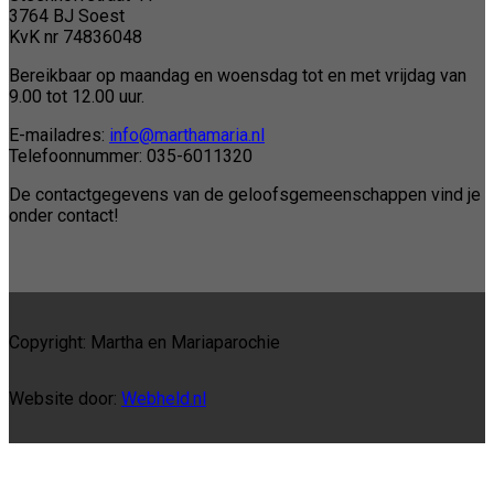
3764 BJ Soest
KvK nr 74836048
Bereikbaar op maandag en woensdag tot en met vrijdag van
9.00 tot 12.00 uur.
E-mailadres:
info@marthamaria.nl
Telefoonnummer: 035-6011320
De contactgegevens van de geloofsgemeenschappen vind je
onder contact!
Copyright: Martha en Mariaparochie
Website door:
Webheld.nl