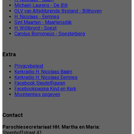
Michaël-Laurens - De Bilt
OLV van Altijddurende Bijstand - Bilthoven
H. Nicolaas - Eemnes
Sint Maarten - Maartensdijk
H. Willibrord - Soest
Carolus Borromeüs - Soesterberg
Extra
Privacybeleid
Kerkradio H. Nicolaas Baarn
Kerkradio H. Nicolaas Eemnes
Facebook Sleutelfiguren
Facebookpagina Kind en Kerk
Misintenties opgeven
Contact
Parochiesecretariaat HH. Martha en Maria:
Steenhoffstraat 41