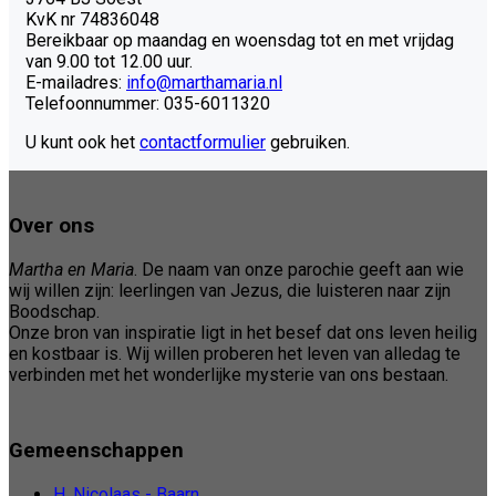
KvK nr 74836048
Bereikbaar op maandag en woensdag tot en met vrijdag
van 9.00 tot 12.00 uur.
E-mailadres:
info@marthamaria.nl
Telefoonnummer: 035-6011320
U kunt ook het
contactformulier
gebruiken.
Over ons
Martha en Maria
. De naam van onze parochie geeft aan wie
wij willen zijn: leerlingen van Jezus, die luisteren naar zijn
Boodschap.
Onze bron van inspiratie ligt in het besef dat ons leven heilig
en kostbaar is. Wij willen proberen het leven van alledag te
verbinden met het wonderlijke mysterie van ons bestaan.
Gemeenschappen
H. Nicolaas - Baarn