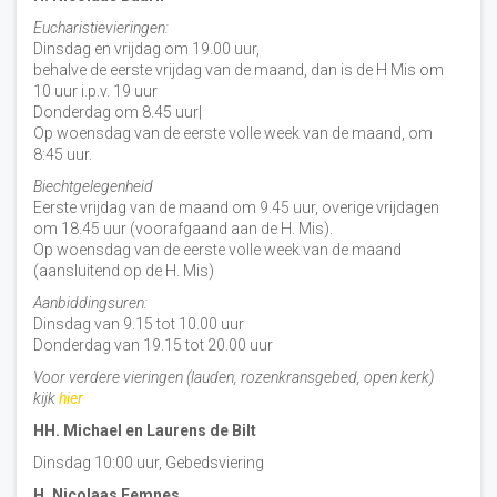
Eucharistievieringen:
Dinsdag en vrijdag om 19.00 uur,
behalve de eerste vrijdag van de maand, dan is de H Mis om
10 uur i.p.v. 19 uur
Donderdag om 8.45 uur|
Op woensdag van de eerste volle week van de maand, om
8:45 uur.
Biechtgelegenheid
Eerste vrijdag van de maand om 9.45 uur, overige vrijdagen
om 18.45 uur (voorafgaand aan de H. Mis).
Op woensdag van de eerste volle week van de maand
(aansluitend op de H. Mis)
Aanbiddingsuren:
Dinsdag van 9.15 tot 10.00 uur
Donderdag van 19.15 tot 20.00 uur
Voor verdere vieringen (lauden, rozenkransgebed, open kerk)
kijk
hier
HH. Michael en Laurens de Bilt
Dinsdag 10:00 uur, Gebedsviering
H. Nicolaas Eemnes