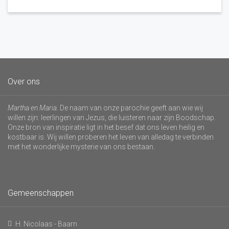
Over ons
Martha en Maria
. De naam van onze parochie geeft aan wie wij
willen zijn: leerlingen van Jezus, die luisteren naar zijn Boodschap.
Onze bron van inspiratie ligt in het besef dat ons leven heilig en
kostbaar is. Wij willen proberen het leven van alledag te verbinden
met het wonderlijke mysterie van ons bestaan.
Gemeenschappen
H. Nicolaas - Baarn