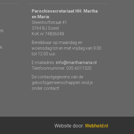
Parochiesecretariaat HH. Martha
en Maria:
Steenhoffstraat 41
3764 BJ Soest
es
KvK nr 74836048
Bereikbaar op maandag en
rk
woensdag tot en met vrijdag van 9.00
tot 12.00 uur.
E-mailadres:
info@marthamaria.nl
Telefoonnummer: 035-6011320
De contactgegevens van de
geloofsgemeenschappen vind je
onder contact!
Website door:
Webheld.nl