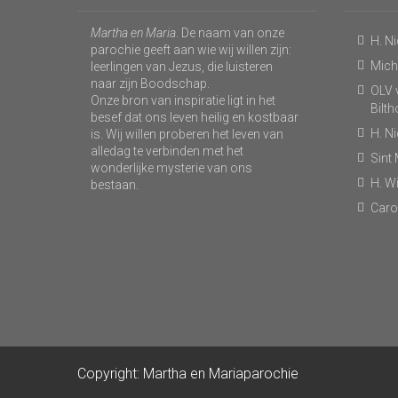
Martha en Maria
. De naam van onze
H. N
parochie geeft aan wie wij willen zijn:
Micha
leerlingen van Jezus, die luisteren
naar zijn Boodschap.
OLV v
Onze bron van inspiratie ligt in het
Bilt
besef dat ons leven heilig en kostbaar
H. N
is. Wij willen proberen het leven van
alledag te verbinden met het
Sint
wonderlijke mysterie van ons
H. Wi
bestaan.
Caro
Copyright: Martha en Mariaparochie