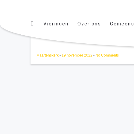
Vieringen
Over ons
Gemeens
Kerkbalans (A Kemp)
Maartenskerk
-
19 november 2022
-
No Comments