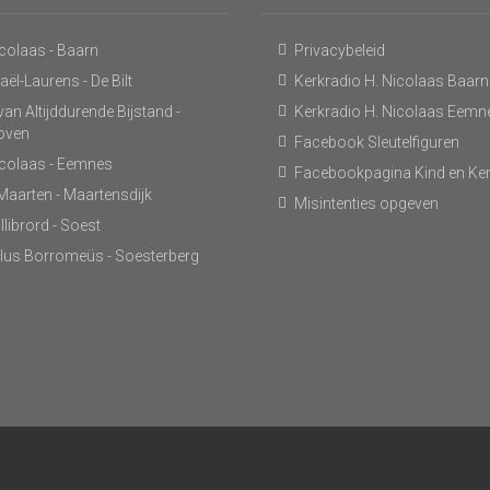
icolaas - Baarn
Privacybeleid
ël-Laurens - De Bilt
Kerkradio H. Nicolaas Baarn
an Altijddurende Bijstand -
Kerkradio H. Nicolaas Eemn
hoven
Facebook Sleutelfiguren
icolaas - Eemnes
Facebookpagina Kind en Ke
 Maarten - Maartensdijk
Misintenties opgeven
llibrord - Soest
lus Borromeüs - Soesterberg