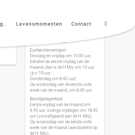
ag…
Levensmomenten
Contact
Vieringen door de week
H. Nicolaas Baarn
Eucharistievieringen:
Dinsdag en vrijdag om 19.00 uur,
behalve de eerste vrijdag van de
maand, dan is de H Mis om 10 uur
i.p.v. 19 uur
Donderdag om 8.45 uur|
Op woensdag van de eerste volle
week van de maand, om 8:45 uur.
Biechtgelegenheid
Eerste vrijdag van de maand om
9.45 uur, overige vrijdagen om 18.45
uur (voorafgaand aan de H. Mis).
Op woensdag van de eerste volle
week van de maand (aansluitend op
de H. Mis)