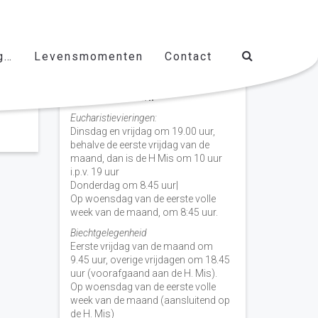
g…
Levensmomenten
Contact
Vieringen door de week
H. Nicolaas Baarn
Eucharistievieringen:
Dinsdag en vrijdag om 19.00 uur,
behalve de eerste vrijdag van de
maand, dan is de H Mis om 10 uur
i.p.v. 19 uur
Donderdag om 8.45 uur|
Op woensdag van de eerste volle
week van de maand, om 8:45 uur.
Biechtgelegenheid
Eerste vrijdag van de maand om
9.45 uur, overige vrijdagen om 18.45
uur (voorafgaand aan de H. Mis).
Op woensdag van de eerste volle
week van de maand (aansluitend op
de H. Mis)