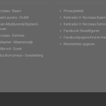
icolaas - Baarn
Privacybeleid
ël-Laurens - De Bilt
Kerkradio H. Nicolaas Baarn
an Altijddurende Bijstand -
Kerkradio H. Nicolaas Eemn
hoven
Facebook Sleutelfiguren
icolaas - Eemnes
Facebookpagina Kind en Ke
 Maarten - Maartensdijk
Misintenties opgeven
llibrord - Soest
lus Borromeüs - Soesterberg