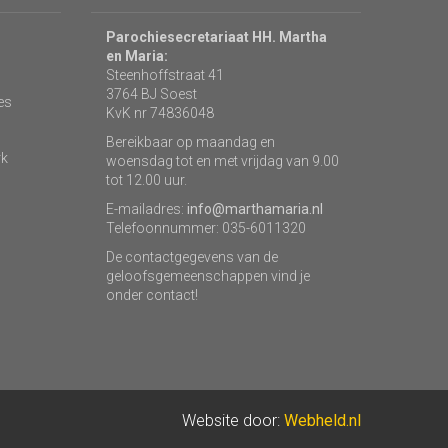
Parochiesecretariaat HH. Martha
en Maria:
Steenhoffstraat 41
3764 BJ Soest
es
KvK nr 74836048
Bereikbaar op maandag en
rk
woensdag tot en met vrijdag van 9.00
tot 12.00 uur.
E-mailadres:
info@marthamaria.nl
Telefoonnummer: 035-6011320
De contactgegevens van de
geloofsgemeenschappen vind je
onder contact!
Website door:
Webheld.nl