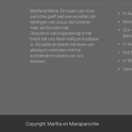
Martha en Maria
. De naam van onze
H. N
parochie geeft aan wie wij willen zijn:
Micha
leerlingen van Jezus, die luisteren
naar zijn Boodschap.
OLV v
Onze bron van inspiratie ligt in het
Bilt
besef dat ons leven heilig en kostbaar
H. N
is. Wij willen proberen het leven van
alledag te verbinden met het
Sint
wonderlijke mysterie van ons
H. Wi
bestaan.
Caro
Copyright: Martha en Mariaparochie