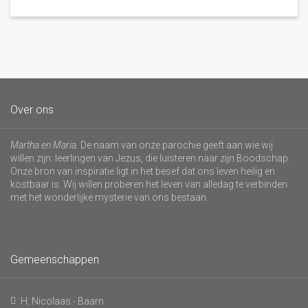
Over ons
Martha en Maria
. De naam van onze parochie geeft aan wie wij
willen zijn: leerlingen van Jezus, die luisteren naar zijn Boodschap.
Onze bron van inspiratie ligt in het besef dat ons leven heilig en
kostbaar is. Wij willen proberen het leven van alledag te verbinden
met het wonderlijke mysterie van ons bestaan.
Gemeenschappen
H. Nicolaas - Baarn