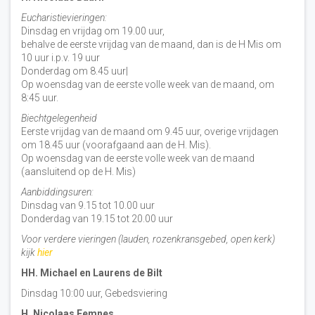
Eucharistievieringen:
Dinsdag en vrijdag om 19.00 uur,
behalve de eerste vrijdag van de maand, dan is de H Mis om
10 uur i.p.v. 19 uur
Donderdag om 8.45 uur|
Op woensdag van de eerste volle week van de maand, om
8:45 uur.
Biechtgelegenheid
Eerste vrijdag van de maand om 9.45 uur, overige vrijdagen
om 18.45 uur (voorafgaand aan de H. Mis).
Op woensdag van de eerste volle week van de maand
(aansluitend op de H. Mis)
Aanbiddingsuren:
Dinsdag van 9.15 tot 10.00 uur
Donderdag van 19.15 tot 20.00 uur
Voor verdere vieringen (lauden, rozenkransgebed, open kerk)
kijk
hier
HH. Michael en Laurens de Bilt
Dinsdag 10:00 uur, Gebedsviering
H. Nicolaas Eemnes