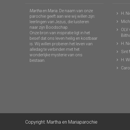
Martha en Maria
. De naam van onze
H. N
parochie geeft aan wie wij willen zijn:
Micha
leerlingen van Jezus, die luisteren
naar zijn Boodschap.
OLV v
Onze bron van inspiratie ligt in het
Bilt
besef dat ons leven heilig en kostbaar
H. N
is. Wij willen proberen het leven van
alledag te verbinden met het
Sint
wonderlijke mysterie van ons
H. Wi
bestaan.
Caro
Copyright: Martha en Mariaparochie