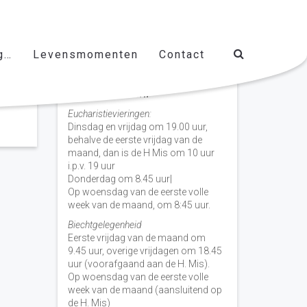
g…
Levensmomenten
Contact
Vieringen door de week
H. Nicolaas Baarn
Eucharistievieringen:
Dinsdag en vrijdag om 19.00 uur,
behalve de eerste vrijdag van de
maand, dan is de H Mis om 10 uur
i.p.v. 19 uur
Donderdag om 8.45 uur|
Op woensdag van de eerste volle
week van de maand, om 8:45 uur.
Biechtgelegenheid
Eerste vrijdag van de maand om
9.45 uur, overige vrijdagen om 18.45
uur (voorafgaand aan de H. Mis).
Op woensdag van de eerste volle
week van de maand (aansluitend op
de H. Mis)