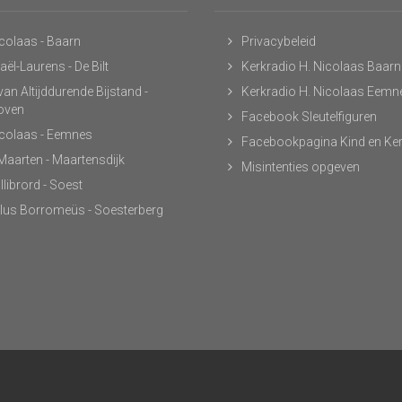
icolaas - Baarn
Privacybeleid
ël-Laurens - De Bilt
Kerkradio H. Nicolaas Baarn
an Altijddurende Bijstand -
Kerkradio H. Nicolaas Eemn
hoven
Facebook Sleutelfiguren
icolaas - Eemnes
Facebookpagina Kind en Ke
 Maarten - Maartensdijk
Misintenties opgeven
llibrord - Soest
lus Borromeüs - Soesterberg