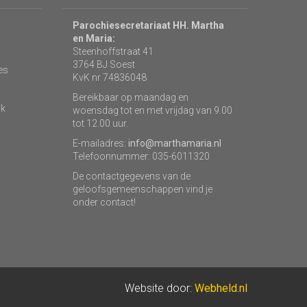
Parochiesecretariaat HH. Martha
en Maria:
Steenhoffstraat 41
3764 BJ Soest
es
KvK nr 74836048
Bereikbaar op maandag en
rk
woensdag tot en met vrijdag van 9.00
tot 12.00 uur.
E-mailadres:
info@marthamaria.nl
Telefoonnummer: 035-6011320
De contactgegevens van de
geloofsgemeenschappen vind je
onder contact!
Website door:
Webheld.nl