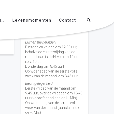
g…
Levensmomenten
Contact
Vieringen door de week
H. Nicolaas Baarn
Eucharistievieringen:
Dinsdag en vrijdag om 19.00 uur,
behalve de eerste vrijdag van de
maand, dan is de H Mis om 10 uur
i.p.v. 19 uur
Donderdag om 8.45 uur|
Op woensdag van de eerste volle
week van de maand, om 8:45 uur.
Biechtgelegenheid
Eerste vrijdag van de maand om
9.45 uur, overige vrijdagen om 18.45
uur (voorafgaand aan de H. Mis).
Op woensdag van de eerste volle
week van de maand (aansluitend op
de H. Mis)