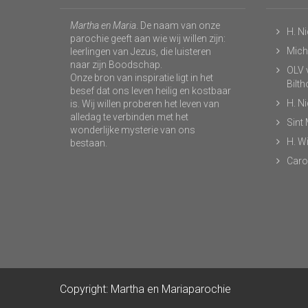
Martha en Maria
. De naam van onze
H. N
parochie geeft aan wie wij willen zijn:
Micha
leerlingen van Jezus, die luisteren
naar zijn Boodschap.
OLV v
Onze bron van inspiratie ligt in het
Bilt
besef dat ons leven heilig en kostbaar
H. N
is. Wij willen proberen het leven van
alledag te verbinden met het
Sint
wonderlijke mysterie van ons
H. Wi
bestaan.
Caro
Copyright: Martha en Mariaparochie