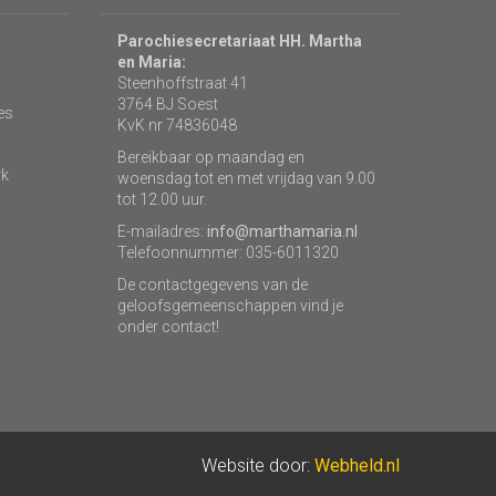
Parochiesecretariaat HH. Martha
en Maria:
Steenhoffstraat 41
3764 BJ Soest
es
KvK nr 74836048
Bereikbaar op maandag en
rk
woensdag tot en met vrijdag van 9.00
tot 12.00 uur.
E-mailadres:
info@marthamaria.nl
Telefoonnummer: 035-6011320
De contactgegevens van de
geloofsgemeenschappen vind je
onder contact!
Website door:
Webheld.nl