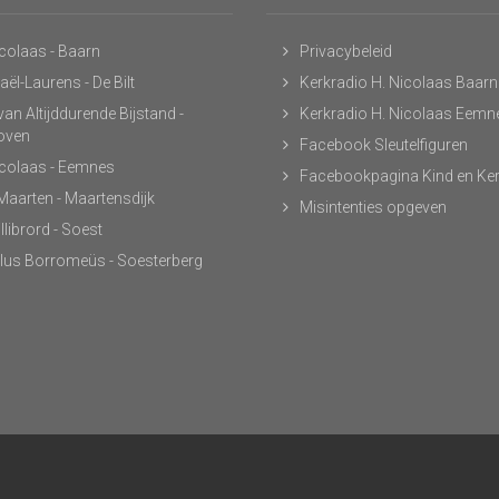
icolaas - Baarn
Privacybeleid
ël-Laurens - De Bilt
Kerkradio H. Nicolaas Baarn
an Altijddurende Bijstand -
Kerkradio H. Nicolaas Eemn
hoven
Facebook Sleutelfiguren
icolaas - Eemnes
Facebookpagina Kind en Ke
 Maarten - Maartensdijk
Misintenties opgeven
llibrord - Soest
lus Borromeüs - Soesterberg