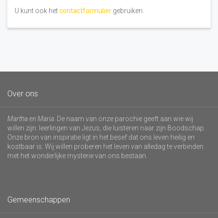
U kunt ook het
contactformulier
gebruiken.
Over ons
Martha en Maria
. De naam van onze parochie geeft aan wie wij
willen zijn: leerlingen van Jezus, die luisteren naar zijn Boodschap.
Onze bron van inspiratie ligt in het besef dat ons leven heilig en
kostbaar is. Wij willen proberen het leven van alledag te verbinden
met het wonderlijke mysterie van ons bestaan.
Gemeenschappen