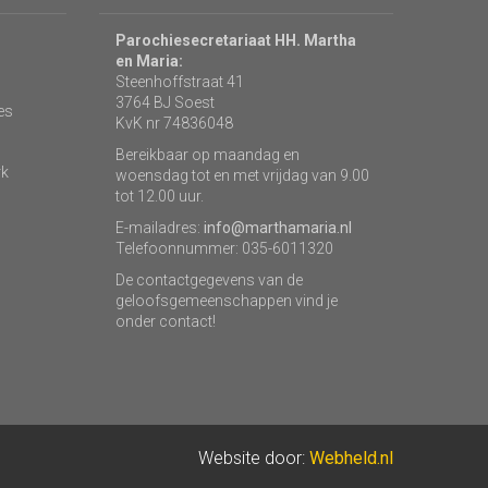
Parochiesecretariaat HH. Martha
en Maria:
Steenhoffstraat 41
3764 BJ Soest
es
KvK nr 74836048
Bereikbaar op maandag en
rk
woensdag tot en met vrijdag van 9.00
tot 12.00 uur.
E-mailadres:
info@marthamaria.nl
Telefoonnummer: 035-6011320
De contactgegevens van de
geloofsgemeenschappen vind je
onder contact!
Website door:
Webheld.nl