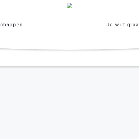
chappen
Je wilt gra
 Anouk