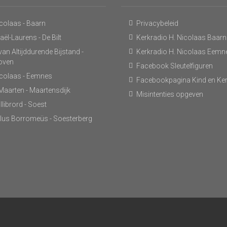
icolaas - Baarn
Privacybeleid
ël-Laurens - De Bilt
Kerkradio H. Nicolaas Baarn
an Altijddurende Bijstand -
Kerkradio H. Nicolaas Eemn
hoven
Facebook Sleutelfiguren
icolaas - Eemnes
Facebookpagina Kind en Ke
 Maarten - Maartensdijk
Misintenties opgeven
llibrord - Soest
lus Borromeüs - Soesterberg