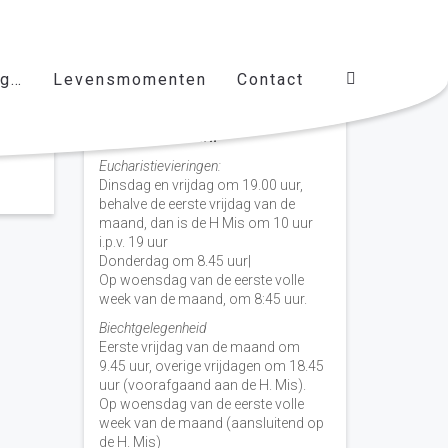
ag…
Levensmomenten
Contact
Vieringen door de week
H. Nicolaas Baarn
Eucharistievieringen:
Dinsdag en vrijdag om 19.00 uur,
behalve de eerste vrijdag van de
maand, dan is de H Mis om 10 uur
i.p.v. 19 uur
Donderdag om 8.45 uur|
Op woensdag van de eerste volle
week van de maand, om 8:45 uur.
Biechtgelegenheid
Eerste vrijdag van de maand om
9.45 uur, overige vrijdagen om 18.45
uur (voorafgaand aan de H. Mis).
Op woensdag van de eerste volle
week van de maand (aansluitend op
de H. Mis)