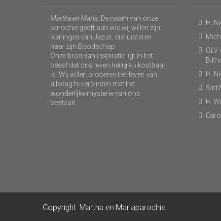
Martha en Maria
. De naam van onze
H. N
parochie geeft aan wie wij willen zijn:
Micha
leerlingen van Jezus, die luisteren
naar zijn Boodschap.
OLV v
Onze bron van inspiratie ligt in het
Bilt
besef dat ons leven heilig en kostbaar
H. N
is. Wij willen proberen het leven van
alledag te verbinden met het
Sint
wonderlijke mysterie van ons
H. Wi
bestaan.
Caro
Copyright: Martha en Mariaparochie