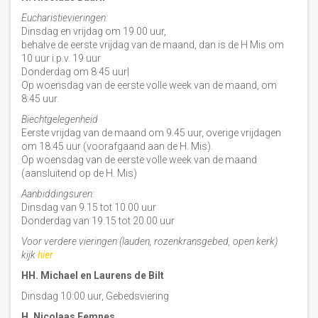
Eucharistievieringen:
Dinsdag en vrijdag om 19.00 uur,
behalve de eerste vrijdag van de maand, dan is de H Mis om
10 uur i.p.v. 19 uur
Donderdag om 8.45 uur|
Op woensdag van de eerste volle week van de maand, om
8:45 uur.
Biechtgelegenheid
Eerste vrijdag van de maand om 9.45 uur, overige vrijdagen
om 18.45 uur (voorafgaand aan de H. Mis).
Op woensdag van de eerste volle week van de maand
(aansluitend op de H. Mis)
Aanbiddingsuren:
Dinsdag van 9.15 tot 10.00 uur
Donderdag van 19.15 tot 20.00 uur
Voor verdere vieringen (lauden, rozenkransgebed, open kerk)
kijk
hier
HH. Michael en Laurens de Bilt
Dinsdag 10:00 uur, Gebedsviering
H. Nicolaas Eemnes