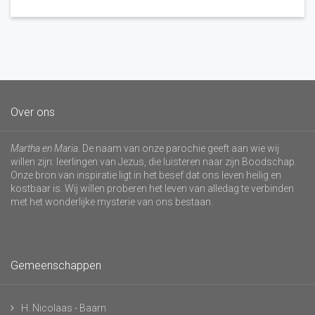
Over ons
Martha en Maria
. De naam van onze parochie geeft aan wie wij
willen zijn: leerlingen van Jezus, die luisteren naar zijn Boodschap.
Onze bron van inspiratie ligt in het besef dat ons leven heilig en
kostbaar is. Wij willen proberen het leven van alledag te verbinden
met het wonderlijke mysterie van ons bestaan.
Gemeenschappen
H. Nicolaas - Baarn