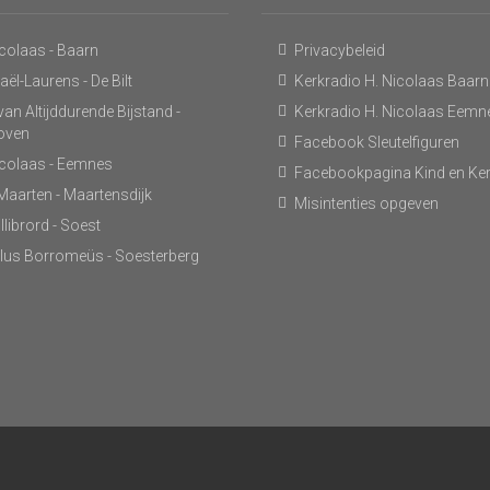
icolaas - Baarn
Privacybeleid
ël-Laurens - De Bilt
Kerkradio H. Nicolaas Baarn
an Altijddurende Bijstand -
Kerkradio H. Nicolaas Eemn
hoven
Facebook Sleutelfiguren
icolaas - Eemnes
Facebookpagina Kind en Ke
 Maarten - Maartensdijk
Misintenties opgeven
llibrord - Soest
lus Borromeüs - Soesterberg