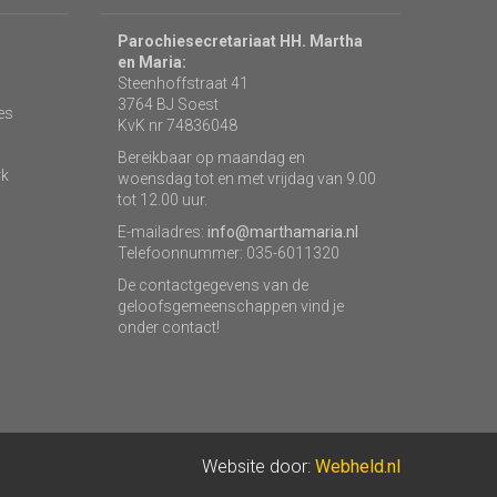
Parochiesecretariaat HH. Martha
en Maria:
Steenhoffstraat 41
3764 BJ Soest
es
KvK nr 74836048
Bereikbaar op maandag en
rk
woensdag tot en met vrijdag van 9.00
tot 12.00 uur.
E-mailadres:
info@marthamaria.nl
Telefoonnummer: 035-6011320
De contactgegevens van de
geloofsgemeenschappen vind je
onder contact!
Website door:
Webheld.nl