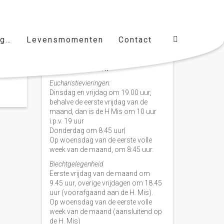
ag…
Levensmomenten
Contact
Vieringen door de week
H. Nicolaas Baarn
Eucharistievieringen:
Dinsdag en vrijdag om 19.00 uur,
behalve de eerste vrijdag van de
maand, dan is de H Mis om 10 uur
i.p.v. 19 uur
Donderdag om 8.45 uur|
Op woensdag van de eerste volle
week van de maand, om 8:45 uur.
Biechtgelegenheid
Eerste vrijdag van de maand om
9.45 uur, overige vrijdagen om 18.45
uur (voorafgaand aan de H. Mis).
Op woensdag van de eerste volle
week van de maand (aansluitend op
de H. Mis)