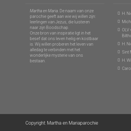
Martha en Maria
. De naam van onze
H. N
parochie geeft aan wie wij willen zijn:
Micha
leerlingen van Jezus, die luisteren
naar zijn Boodschap.
OLV v
Onze bron van inspiratie ligt in het
Bilt
besef dat ons leven heilig en kostbaar
H. N
is. Wij willen proberen het leven van
alledag te verbinden met het
Sint
wonderlijke mysterie van ons
H. Wi
bestaan.
Caro
Copyright: Martha en Mariaparochie