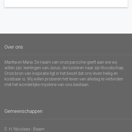
Over ons
Martha en Maria
. De naam van onze parochie geeft aan wie wij
willen zijn: leerlingen van Jezus, die luisteren naar zijn Boodschap.
Onze bron van inspiratie ligt in het besef dat ons leven heilig en
kostbaar is. Wij willen proberen het leven van alledag te verbinden
met het wonderlijke mysterie van ons bestaan.
Gemeenschappen
H. Nicolaas - Baarn