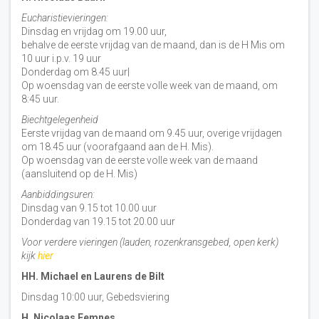
Eucharistievieringen:
Dinsdag en vrijdag om 19.00 uur,
behalve de eerste vrijdag van de maand, dan is de H Mis om
10 uur i.p.v. 19 uur
Donderdag om 8.45 uur|
Op woensdag van de eerste volle week van de maand, om
8:45 uur.
Biechtgelegenheid
Eerste vrijdag van de maand om 9.45 uur, overige vrijdagen
om 18.45 uur (voorafgaand aan de H. Mis).
Op woensdag van de eerste volle week van de maand
(aansluitend op de H. Mis)
Aanbiddingsuren:
Dinsdag van 9.15 tot 10.00 uur
Donderdag van 19.15 tot 20.00 uur
Voor verdere vieringen (lauden, rozenkransgebed, open kerk)
kijk
hier
HH. Michael en Laurens de Bilt
Dinsdag 10:00 uur, Gebedsviering
H. Nicolaas Eemnes