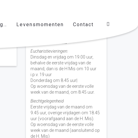
ag…
Levensmomenten
Contact
Vieringen door de week
H. Nicolaas Baarn
Eucharistievieringen:
Dinsdag en vrijdag om 19.00 uur,
behalve de eerste vrijdag van de
maand, dan is de H Mis om 10 uur
i.p.v. 19 uur
Donderdag om 8.45 uur|
Op woensdag van de eerste volle
week van de maand, om 8:45 uur.
Biechtgelegenheid
Eerste vrijdag van de maand om
9.45 uur, overige vrijdagen om 18.45
uur (voorafgaand aan de H. Mis).
Op woensdag van de eerste volle
week van de maand (aansluitend op
de H. Mis)