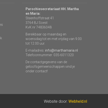
Parochiesecretariaat HH. Martha
en Maria:
Steenhoffstraat 41
3764 BJ Soest
es
KvK nr 74836048
Bereikbaar op maandag en
rk
woensdag tot en met vrijdag van 9.00
tot 12.00 uur.
E-mailadres:
info@marthamaria.nl
Telefoonnummer: 035-6011320
De contactgegevens van de
geloofsgemeenschappen vind je
onder contact!
Website door:
Webheld.nl