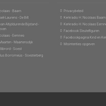
icolaas - Baarn
Privacybeleid
ël-Laurens - De Bilt
Kerkradio H. Nicolaas Baarn
an Altijddurende Bijstand -
Kerkradio H. Nicolaas Eemn
hoven
Facebook Sleutelfiguren
icolaas - Eemnes
Facebookpagina Kind en Ke
 Maarten - Maartensdijk
Misintenties opgeven
llibrord - Soest
lus Borromeüs - Soesterberg