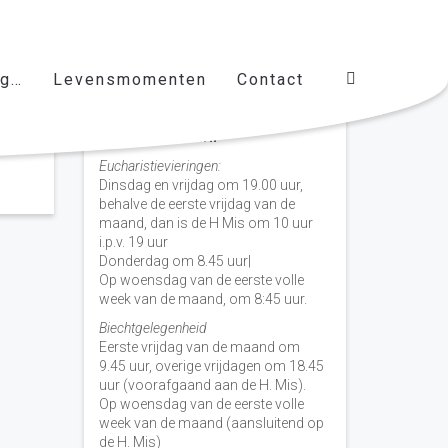
ag…
Levensmomenten
Contact
Vieringen door de week
H. Nicolaas Baarn
Eucharistievieringen:
Dinsdag en vrijdag om 19.00 uur,
behalve de eerste vrijdag van de
maand, dan is de H Mis om 10 uur
i.p.v. 19 uur
Donderdag om 8.45 uur|
Op woensdag van de eerste volle
week van de maand, om 8:45 uur.
Biechtgelegenheid
Eerste vrijdag van de maand om
9.45 uur, overige vrijdagen om 18.45
uur (voorafgaand aan de H. Mis).
Op woensdag van de eerste volle
week van de maand (aansluitend op
de H. Mis)