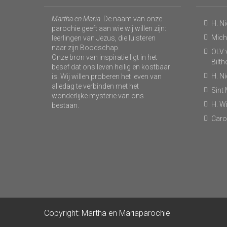
Martha en Maria
. De naam van onze
H. N
parochie geeft aan wie wij willen zijn:
Micha
leerlingen van Jezus, die luisteren
naar zijn Boodschap.
OLV v
Onze bron van inspiratie ligt in het
Bilt
besef dat ons leven heilig en kostbaar
H. N
is. Wij willen proberen het leven van
alledag te verbinden met het
Sint
wonderlijke mysterie van ons
H. Wi
bestaan.
Caro
Copyright: Martha en Mariaparochie