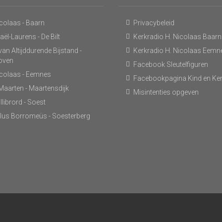
icolaas - Baarn
Privacybeleid
ël-Laurens - De Bilt
Kerkradio H. Nicolaas Baarn
an Altijddurende Bijstand -
Kerkradio H. Nicolaas Eemn
hoven
Facebook Sleutelfiguren
icolaas - Eemnes
Facebookpagina Kind en Ke
 Maarten - Maartensdijk
Misintenties opgeven
llibrord - Soest
lus Borromeüs - Soesterberg