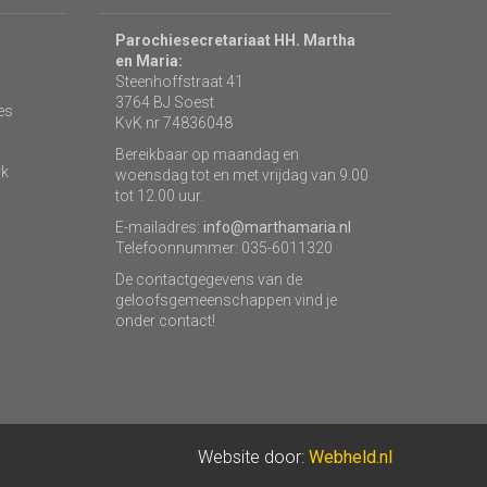
Parochiesecretariaat HH. Martha
en Maria:
Steenhoffstraat 41
3764 BJ Soest
es
KvK nr 74836048
Bereikbaar op maandag en
rk
woensdag tot en met vrijdag van 9.00
tot 12.00 uur.
E-mailadres:
info@marthamaria.nl
Telefoonnummer: 035-6011320
De contactgegevens van de
geloofsgemeenschappen vind je
onder contact!
Website door:
Webheld.nl