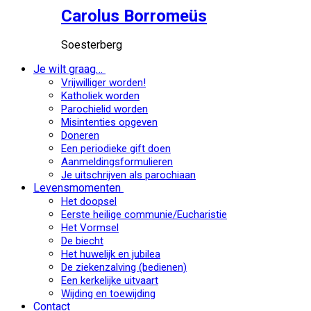
Carolus Borromeüs
Soesterberg
Je wilt graag…
Vrijwilliger worden!
Katholiek worden
Parochielid worden
Misintenties opgeven
Doneren
Een periodieke gift doen
Aanmeldingsformulieren
Je uitschrijven als parochiaan
Levensmomenten
Het doopsel
Eerste heilige communie/Eucharistie
Het Vormsel
De biecht
Het huwelijk en jubilea
De ziekenzalving (bedienen)
Een kerkelijke uitvaart
Wijding en toewijding
Contact