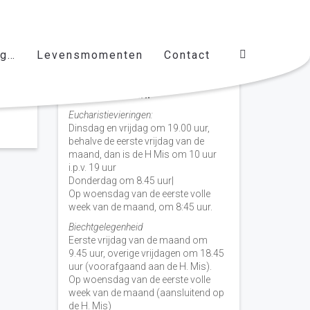
ag…
Levensmomenten
Contact
Vieringen door de week
H. Nicolaas Baarn
Eucharistievieringen:
Dinsdag en vrijdag om 19.00 uur,
behalve de eerste vrijdag van de
maand, dan is de H Mis om 10 uur
i.p.v. 19 uur
Donderdag om 8.45 uur|
Op woensdag van de eerste volle
week van de maand, om 8:45 uur.
Biechtgelegenheid
Eerste vrijdag van de maand om
9.45 uur, overige vrijdagen om 18.45
uur (voorafgaand aan de H. Mis).
Op woensdag van de eerste volle
week van de maand (aansluitend op
de H. Mis)