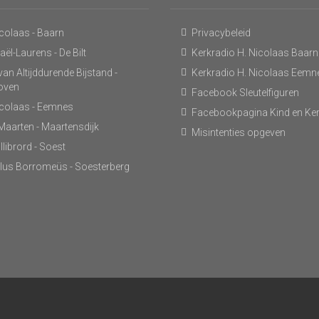
icolaas - Baarn
Privacybeleid
ël-Laurens - De Bilt
Kerkradio H. Nicolaas Baarn
an Altijddurende Bijstand -
Kerkradio H. Nicolaas Eemn
hoven
Facebook Sleutelfiguren
icolaas - Eemnes
Facebookpagina Kind en Ke
 Maarten - Maartensdijk
Misintenties opgeven
llibrord - Soest
lus Borromeüs - Soesterberg