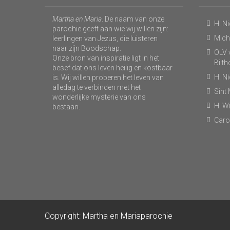
Martha en Maria
. De naam van onze
H. N
parochie geeft aan wie wij willen zijn:
Micha
leerlingen van Jezus, die luisteren
naar zijn Boodschap.
OLV v
Onze bron van inspiratie ligt in het
Bilt
besef dat ons leven heilig en kostbaar
H. N
is. Wij willen proberen het leven van
alledag te verbinden met het
Sint
wonderlijke mysterie van ons
H. Wi
bestaan.
Caro
Copyright: Martha en Mariaparochie