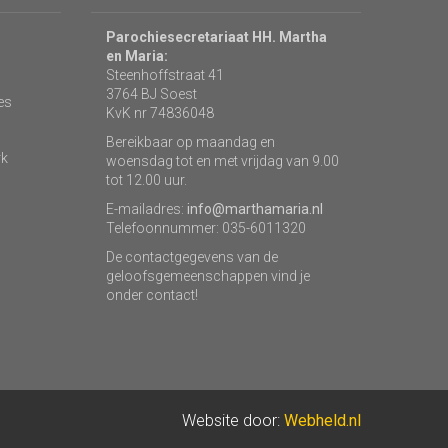
Parochiesecretariaat HH. Martha
en Maria:
Steenhoffstraat 41
3764 BJ Soest
es
KvK nr 74836048
Bereikbaar op maandag en
rk
woensdag tot en met vrijdag van 9.00
tot 12.00 uur.
E-mailadres:
info@marthamaria.nl
Telefoonnummer: 035-6011320
De contactgegevens van de
geloofsgemeenschappen vind je
onder contact!
Website door:
Webheld.nl