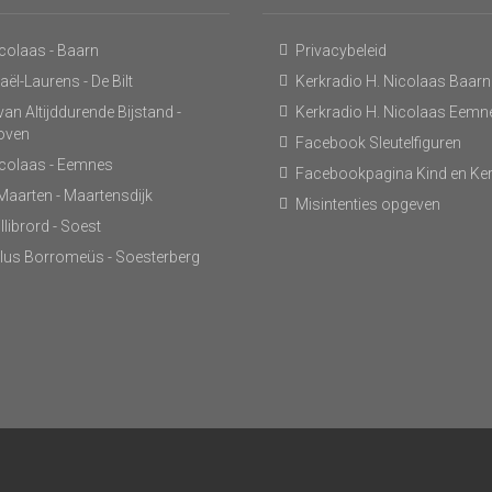
icolaas - Baarn
Privacybeleid
ël-Laurens - De Bilt
Kerkradio H. Nicolaas Baarn
an Altijddurende Bijstand -
Kerkradio H. Nicolaas Eemn
hoven
Facebook Sleutelfiguren
icolaas - Eemnes
Facebookpagina Kind en Ke
 Maarten - Maartensdijk
Misintenties opgeven
llibrord - Soest
lus Borromeüs - Soesterberg