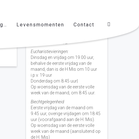
ag…
Levensmomenten
Contact
Vieringen door de week
H. Nicolaas Baarn
Eucharistievieringen:
Dinsdag en vrijdag om 19.00 uur,
behalve de eerste vrijdag van de
maand, dan is de H Mis om 10 uur
i.p.v. 19 uur
Donderdag om 8.45 uur|
Op woensdag van de eerste volle
week van de maand, om 8:45 uur.
Biechtgelegenheid
Eerste vrijdag van de maand om
9.45 uur, overige vrijdagen om 18.45
uur (voorafgaand aan de H. Mis).
Op woensdag van de eerste volle
week van de maand (aansluitend op
de H. Mis)