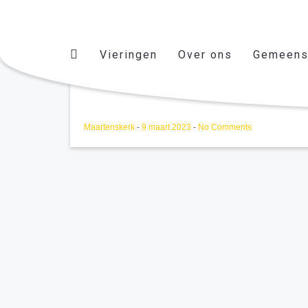
Vieringen
Over ons
Gemeens
LR en PG overleg
Maartenskerk
-
9 maart 2023
-
No Comments