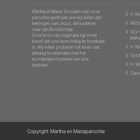
Martha en Maria
. De naam van onze
H. N
parochie geeft aan wie wij willen zijn:
Micha
leerlingen van Jezus, die luisteren
naar zijn Boodschap.
OLV v
Onze bron van inspiratie ligt in het
Bilt
besef dat ons leven heilig en kostbaar
H. N
is. Wij willen proberen het leven van
alledag te verbinden met het
Sint
wonderlijke mysterie van ons
H. Wi
bestaan.
Caro
Copyright: Martha en Mariaparochie