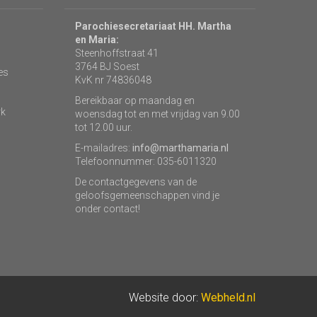
Parochiesecretariaat HH. Martha
en Maria:
Steenhoffstraat 41
3764 BJ Soest
es
KvK nr 74836048
Bereikbaar op maandag en
rk
woensdag tot en met vrijdag van 9.00
tot 12.00 uur.
E-mailadres:
info@marthamaria.nl
Telefoonnummer: 035-6011320
De contactgegevens van de
geloofsgemeenschappen vind je
onder contact!
Website door:
Webheld.nl