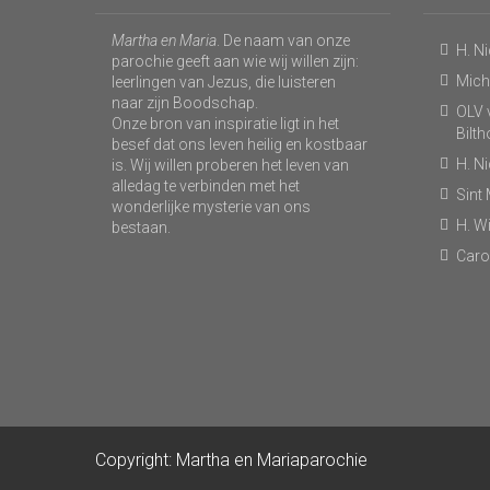
Martha en Maria
. De naam van onze
H. N
parochie geeft aan wie wij willen zijn:
Micha
leerlingen van Jezus, die luisteren
naar zijn Boodschap.
OLV v
Onze bron van inspiratie ligt in het
Bilt
besef dat ons leven heilig en kostbaar
H. N
is. Wij willen proberen het leven van
alledag te verbinden met het
Sint
wonderlijke mysterie van ons
H. Wi
bestaan.
Caro
Copyright: Martha en Mariaparochie