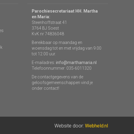
Parochiesecretariaat HH. Martha
en Maria:
Steenhoffstraat 41
3764 BJ Soest
es
KvK nr 74836048
Bereikbaar op maandag en
rk
woensdag tot en met vrijdag van 9.00
tot 12.00 uur.
E-mailadres:
info@marthamaria.nl
Telefoonnummer: 035-6011320
De contactgegevens van de
geloofsgemeenschappen vind je
onder contact!
Website door:
Webheld.nl