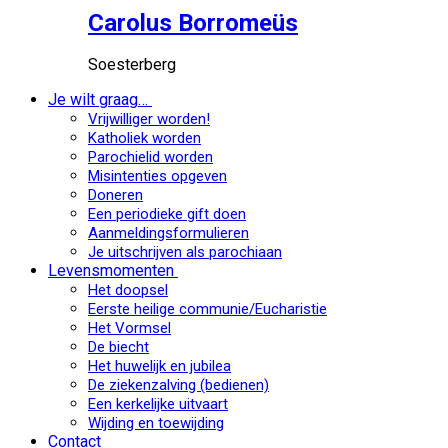
Carolus Borromeüs
Soesterberg
Je wilt graag…
Vrijwilliger worden!
Katholiek worden
Parochielid worden
Misintenties opgeven
Doneren
Een periodieke gift doen
Aanmeldingsformulieren
Je uitschrijven als parochiaan
Levensmomenten
Het doopsel
Eerste heilige communie/Eucharistie
Het Vormsel
De biecht
Het huwelijk en jubilea
De ziekenzalving (bedienen)
Een kerkelijke uitvaart
Wijding en toewijding
Contact