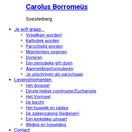
Carolus Borromeüs
Soesterberg
Je wilt graag…
Vrijwilliger worden!
Katholiek worden
Parochielid worden
Misintenties opgeven
Doneren
Een periodieke gift doen
Aanmeldingsformulieren
Je uitschrijven als parochiaan
Levensmomenten
Het doopsel
Eerste heilige communie/Eucharistie
Het Vormsel
De biecht
Het huwelijk en jubilea
De ziekenzalving (bedienen)
Een kerkelijke uitvaart
Wijding en toewijding
Contact