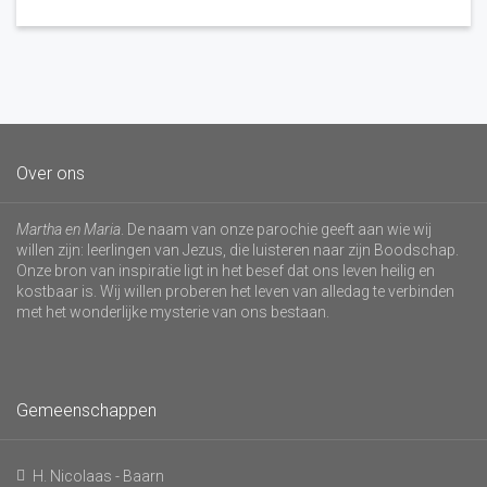
Over ons
Martha en Maria
. De naam van onze parochie geeft aan wie wij
willen zijn: leerlingen van Jezus, die luisteren naar zijn Boodschap.
Onze bron van inspiratie ligt in het besef dat ons leven heilig en
kostbaar is. Wij willen proberen het leven van alledag te verbinden
met het wonderlijke mysterie van ons bestaan.
Gemeenschappen
H. Nicolaas - Baarn