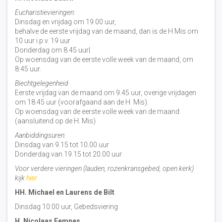
Eucharistievieringen:
Dinsdag en vrijdag om 19.00 uur,
behalve de eerste vrijdag van de maand, dan is de H Mis om
10 uur i.p.v. 19 uur
Donderdag om 8.45 uur|
Op woensdag van de eerste volle week van de maand, om
8:45 uur.
Biechtgelegenheid
Eerste vrijdag van de maand om 9.45 uur, overige vrijdagen
om 18.45 uur (voorafgaand aan de H. Mis).
Op woensdag van de eerste volle week van de maand
(aansluitend op de H. Mis)
Aanbiddingsuren:
Dinsdag van 9.15 tot 10.00 uur
Donderdag van 19.15 tot 20.00 uur
Voor verdere vieringen (lauden, rozenkransgebed, open kerk)
kijk
hier
HH. Michael en Laurens de Bilt
Dinsdag 10:00 uur, Gebedsviering
H. Nicolaas Eemnes