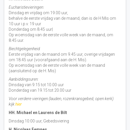
Eucharistievieringen:
Dinsdag en vrijdag om 19.00 uur,
behalve de eerste vrijdag van de maand, dan is de H Mis om
10 uur i.p.v. 19 uur
Donderdag om 8.45 uur|
Op woensdag van de eerste volle week van de maand, om
8:45 uur.
Biechtgelegenheid
Eerste vrijdag van de maand om 9.45 uur, overige vrijdagen
om 18.45 uur (voorafgaand aan de H. Mis).
Op woensdag van de eerste volle week van de maand
(aansluitend op de H. Mis)
Aanbiddingsuren:
Dinsdag van 9.15 tot 10.00 uur
Donderdag van 19.15 tot 20.00 uur
Voor verdere vieringen (lauden, rozenkransgebed, open kerk)
kijk
hier
HH. Michael en Laurens de Bilt
Dinsdag 10:00 uur, Gebedsviering
H. Nicolaas Eemnes