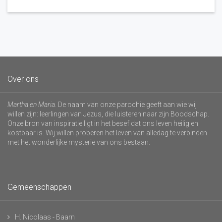
Over ons
Martha en Maria
. De naam van onze parochie geeft aan wie wij
willen zijn: leerlingen van Jezus, die luisteren naar zijn Boodschap.
Onze bron van inspiratie ligt in het besef dat ons leven heilig en
kostbaar is. Wij willen proberen het leven van alledag te verbinden
met het wonderlijke mysterie van ons bestaan.
Gemeenschappen
H. Nicolaas - Baarn