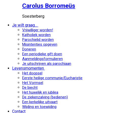
Carolus Borromeüs
Soesterberg
Je wilt graag…
Vrijwilliger worden!
Katholiek worden
Parochielid worden
Misintenties opgeven
Doneren
Een periodieke gift doen
Aanmeldingsformulieren
Je uitschrijven als parochiaan
Levensmomenten
Het doopsel
Eerste heilige communie/Eucharistie
Het Vormsel
De biecht
Het huwelijk en jubilea
De ziekenzalving (bedienen)
Een kerkelijke uitvaart
Wijding en toewijding
Contact