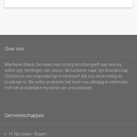
Over ons
Martha en Maria
. De naam van onze parochie geeft aan wie wij
willen zijn: leerlingen van Jezus, die luisteren naar zijn Boodschap.
Onze bron van inspiratie ligt in het besef dat ons leven heilig en
kostbaar is. Wij willen proberen het leven van alledag te verbinden
met het wonderlijke mysterie van ons bestaan.
Gemeenschappen
H. Nicolaas - Baarn