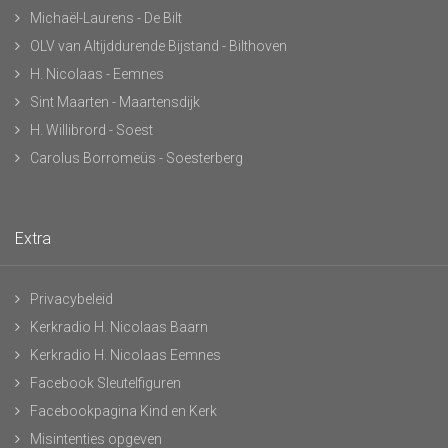
Michaël-Laurens - De Bilt
OLV van Altijddurende Bijstand - Bilthoven
H. Nicolaas - Eemnes
Sint Maarten - Maartensdijk
H. Willibrord - Soest
Carolus Borromeüs - Soesterberg
Extra
Privacybeleid
Kerkradio H. Nicolaas Baarn
Kerkradio H. Nicolaas Eemnes
Facebook Sleutelfiguren
Facebookpagina Kind en Kerk
Misintenties opgeven