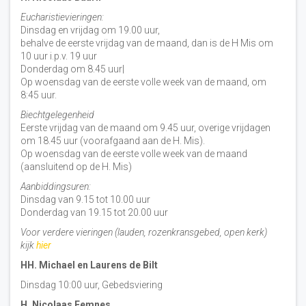
Eucharistievieringen:
Dinsdag en vrijdag om 19.00 uur,
behalve de eerste vrijdag van de maand, dan is de H Mis om
10 uur i.p.v. 19 uur
Donderdag om 8.45 uur|
Op woensdag van de eerste volle week van de maand, om
8:45 uur.
Biechtgelegenheid
Eerste vrijdag van de maand om 9.45 uur, overige vrijdagen
om 18.45 uur (voorafgaand aan de H. Mis).
Op woensdag van de eerste volle week van de maand
(aansluitend op de H. Mis)
Aanbiddingsuren:
Dinsdag van 9.15 tot 10.00 uur
Donderdag van 19.15 tot 20.00 uur
Voor verdere vieringen (lauden, rozenkransgebed, open kerk)
kijk
hier
HH. Michael en Laurens de Bilt
Dinsdag 10:00 uur, Gebedsviering
H. Nicolaas Eemnes