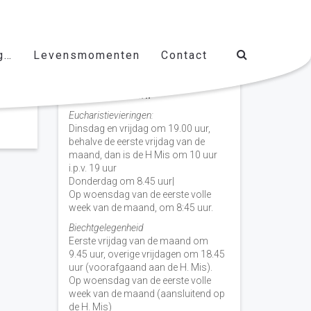
g…
Levensmomenten
Contact
Vieringen door de week
H. Nicolaas Baarn
Eucharistievieringen:
Dinsdag en vrijdag om 19.00 uur,
behalve de eerste vrijdag van de
maand, dan is de H Mis om 10 uur
i.p.v. 19 uur
Donderdag om 8.45 uur|
Op woensdag van de eerste volle
week van de maand, om 8:45 uur.
Biechtgelegenheid
Eerste vrijdag van de maand om
9.45 uur, overige vrijdagen om 18.45
uur (voorafgaand aan de H. Mis).
Op woensdag van de eerste volle
week van de maand (aansluitend op
de H. Mis)