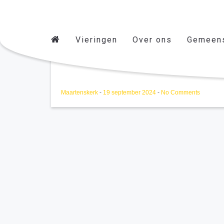
Vieringen
Over ons
Gemeen
overleg begraafplaats
Maartenskerk
-
19 september 2024
-
No Comments