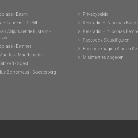
icolaas - Baarn
Privacybeleid
ël-Laurens - De Bilt
Kerkradio H. Nicolaas Baarn
an Altijddurende Bijstand -
Kerkradio H. Nicolaas Eemn
hoven
Facebook Sleutelfiguren
icolaas - Eemnes
Facebookpagina Kind en Ke
 Maarten - Maartensdijk
Misintenties opgeven
llibrord - Soest
lus Borromeüs - Soesterberg