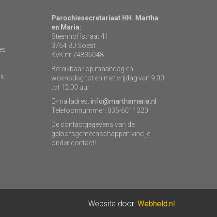
Parochiesecretariaat HH. Martha
en Maria:
Steenhoffstraat 41
3764 BJ Soest
es
KvK nr 74836048
Bereikbaar op maandag en
rk
woensdag tot en met vrijdag van 9.00
tot 12.00 uur.
E-mailadres:
info@marthamaria.nl
Telefoonnummer: 035-6011320
De contactgegevens van de
geloofsgemeenschappen vind je
onder contact!
Website door:
Webheld.nl