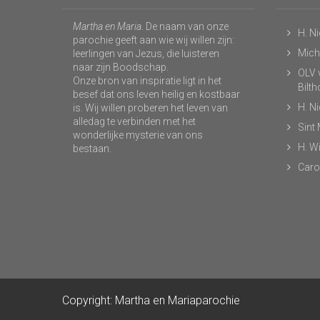
Martha en Maria
. De naam van onze
H. N
parochie geeft aan wie wij willen zijn:
Micha
leerlingen van Jezus, die luisteren
naar zijn Boodschap.
OLV v
Onze bron van inspiratie ligt in het
Bilt
besef dat ons leven heilig en kostbaar
H. N
is. Wij willen proberen het leven van
alledag te verbinden met het
Sint
wonderlijke mysterie van ons
H. Wi
bestaan.
Caro
Copyright: Martha en Mariaparochie