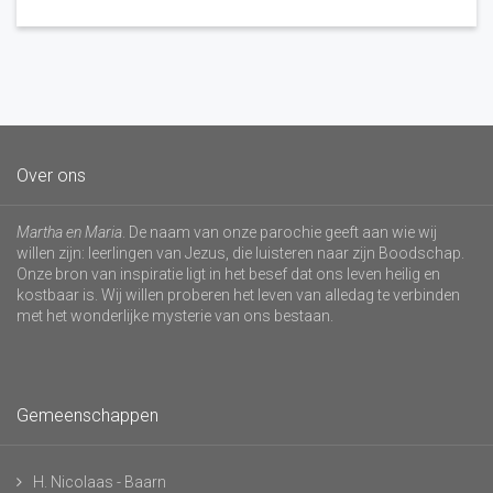
Over ons
Martha en Maria
. De naam van onze parochie geeft aan wie wij
willen zijn: leerlingen van Jezus, die luisteren naar zijn Boodschap.
Onze bron van inspiratie ligt in het besef dat ons leven heilig en
kostbaar is. Wij willen proberen het leven van alledag te verbinden
met het wonderlijke mysterie van ons bestaan.
Gemeenschappen
H. Nicolaas - Baarn