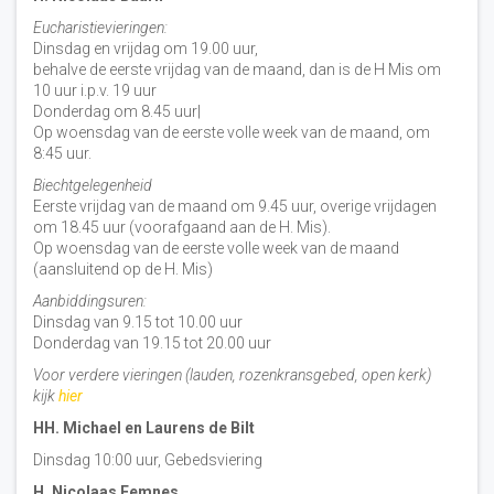
Eucharistievieringen:
Dinsdag en vrijdag om 19.00 uur,
behalve de eerste vrijdag van de maand, dan is de H Mis om
10 uur i.p.v. 19 uur
Donderdag om 8.45 uur|
Op woensdag van de eerste volle week van de maand, om
8:45 uur.
Biechtgelegenheid
Eerste vrijdag van de maand om 9.45 uur, overige vrijdagen
om 18.45 uur (voorafgaand aan de H. Mis).
Op woensdag van de eerste volle week van de maand
(aansluitend op de H. Mis)
Aanbiddingsuren:
Dinsdag van 9.15 tot 10.00 uur
Donderdag van 19.15 tot 20.00 uur
Voor verdere vieringen (lauden, rozenkransgebed, open kerk)
kijk
hier
HH. Michael en Laurens de Bilt
Dinsdag 10:00 uur, Gebedsviering
H. Nicolaas Eemnes