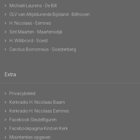
Michaël-Laurens - De Bilt
OLV van Altijddurende Bijstand - Bilthoven
H. Nicolaas - Eemnes
Sint Maarten - Maartensdijk
H. Willibrord - Soest
Carolus Borromeüs - Soesterberg
Extra
Privacybeleid
Kerkradio H. Nicolaas Baarn
Kerkradio H. Nicolaas Eemnes
Facebook Sleutelfiguren
Facebookpagina Kind en Kerk
Misintenties opgeven