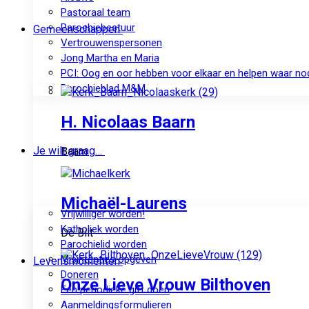
Pastoraal team
Parochiebestuur
Gemeenschappen
Vertrouwenspersonen
Jong Martha en Maria
PCI: Oog en oor hebben voor elkaar en helpen waar no
Parochieblad M&M
H. Nicolaas Baarn
Je wilt graag…
Baarn
Michaël-Laurens
Vrijwilliger worden!
Katholiek worden
De Bilt
Parochielid worden
Misintenties opgeven
Levensmomenten
Doneren
Onze Lieve Vrouw Bilthoven
Een periodieke gift doen
Aanmeldingsformulieren