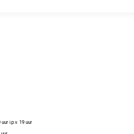
ur i.p.v. 19 uur
uur.