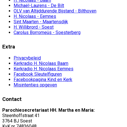
H. Nicolaas - Baarn
Michaël-Laurens - De Bilt
OLV van Altijddurende Bijstand - Bilthoven
H. Nicolaas - Eemnes
Sint Maarten - Maartensdijk
H. Willibrord - Soest
Carolus Borromeüs - Soesterberg
Extra
Privacybeleid
Kerkradio H. Nicolaas Baarn
Kerkradio H. Nicolaas Eemnes
Facebook Sleutelfiguren
Facebookpagina Kind en Kerk
Misintenties opgeven
Contact
Parochiesecretariaat HH. Martha en Maria:
Steenhoffstraat 41
3764 BJ Soest
KvK nr 74836048