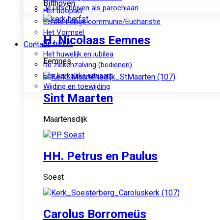
Bilthoven
Je uitschrijven als parochiaan
Het doopsel
Eerste heilige communie/Eucharistie
Het Vormsel
H. Nicolaas Eemnes
De biecht
Contact
Het huwelijk en jubilea
Eemnes
De ziekenzalving (bedienen)
Een kerkelijke uitvaart
Wijding en toewijding
Sint Maarten
Maartensdijk
HH. Petrus en Paulus
Soest
Carolus Borromeüs