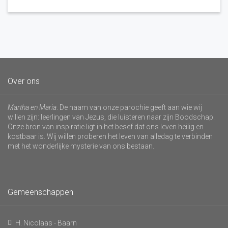
Over ons
Martha en Maria
. De naam van onze parochie geeft aan wie wij
willen zijn: leerlingen van Jezus, die luisteren naar zijn Boodschap.
Onze bron van inspiratie ligt in het besef dat ons leven heilig en
kostbaar is. Wij willen proberen het leven van alledag te verbinden
met het wonderlijke mysterie van ons bestaan.
Gemeenschappen
H. Nicolaas - Baarn