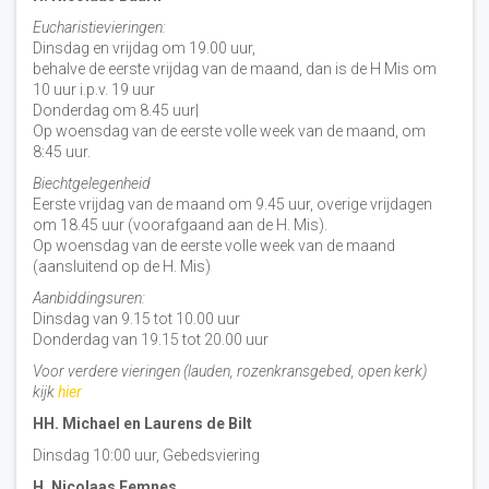
Eucharistievieringen:
Dinsdag en vrijdag om 19.00 uur,
behalve de eerste vrijdag van de maand, dan is de H Mis om
10 uur i.p.v. 19 uur
Donderdag om 8.45 uur|
Op woensdag van de eerste volle week van de maand, om
8:45 uur.
Biechtgelegenheid
Eerste vrijdag van de maand om 9.45 uur, overige vrijdagen
om 18.45 uur (voorafgaand aan de H. Mis).
Op woensdag van de eerste volle week van de maand
(aansluitend op de H. Mis)
Aanbiddingsuren:
Dinsdag van 9.15 tot 10.00 uur
Donderdag van 19.15 tot 20.00 uur
Voor verdere vieringen (lauden, rozenkransgebed, open kerk)
kijk
hier
HH. Michael en Laurens de Bilt
Dinsdag 10:00 uur, Gebedsviering
H. Nicolaas Eemnes