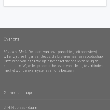
Over ons
Martha en Maria
. De naam van onze parochie geeft aan wie wij
willen zijn: leerlingen van Jezus, die luisteren naar zijn Boodschap.
Onze bron van inspiratie ligt in het besef dat ons leven heilig en
kostbaar is. Wij willen proberen het leven van alledag te verbinden
met het wonderlijke mysterie van ons bestaan.
Gemeenschappen
H. Nicolaas - Baarn