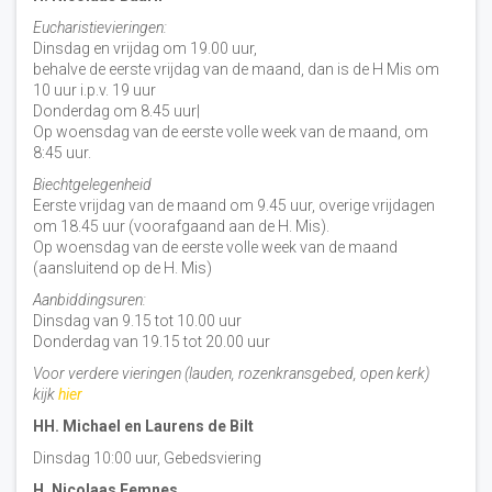
Eucharistievieringen:
Dinsdag en vrijdag om 19.00 uur,
behalve de eerste vrijdag van de maand, dan is de H Mis om
10 uur i.p.v. 19 uur
Donderdag om 8.45 uur|
Op woensdag van de eerste volle week van de maand, om
8:45 uur.
Biechtgelegenheid
Eerste vrijdag van de maand om 9.45 uur, overige vrijdagen
om 18.45 uur (voorafgaand aan de H. Mis).
Op woensdag van de eerste volle week van de maand
(aansluitend op de H. Mis)
Aanbiddingsuren:
Dinsdag van 9.15 tot 10.00 uur
Donderdag van 19.15 tot 20.00 uur
Voor verdere vieringen (lauden, rozenkransgebed, open kerk)
kijk
hier
HH. Michael en Laurens de Bilt
Dinsdag 10:00 uur, Gebedsviering
H. Nicolaas Eemnes