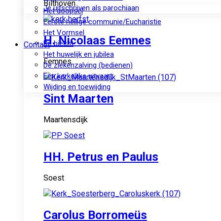
Bilthoven
Je uitschrijven als parochiaan
Het doopsel
Eerste heilige communie/Eucharistie
Het Vormsel
H. Nicolaas Eemnes
De biecht
Contact
Het huwelijk en jubilea
Eemnes
De ziekenzalving (bedienen)
Een kerkelijke uitvaart
Wijding en toewijding
Sint Maarten
Maartensdijk
HH. Petrus en Paulus
Soest
Carolus Borromeüs