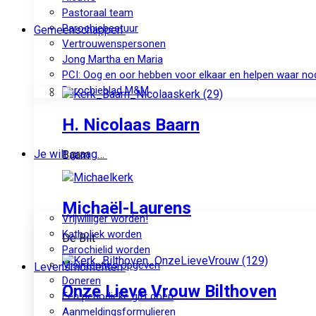
Pastoraal team
Parochiebestuur
Gemeenschappen
Vertrouwenspersonen
Jong Martha en Maria
PCI: Oog en oor hebben voor elkaar en helpen waar no
Parochieblad M&M
H. Nicolaas Baarn
Je wilt graag…
Baarn
Michaël-Laurens
Vrijwilliger worden!
Katholiek worden
De Bilt
Parochielid worden
Misintenties opgeven
Levensmomenten
Doneren
Onze Lieve Vrouw Bilthoven
Een periodieke gift doen
Aanmeldingsformulieren