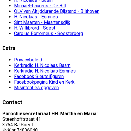
H. Nicolaas - Baarn
Michaël-Laurens - De Bilt
OLV van Altijddurende Bijstand - Bilthoven
H. Nicolaas - Eemnes
Sint Maarten - Maartensdijk
H. Willibrord - Soest
Carolus Borromeüs - Soesterberg
Extra
Privacybeleid
Kerkradio H. Nicolaas Baarn
Kerkradio H. Nicolaas Eemnes
Facebook Sleutelfiguren
Facebookpagina Kind en Kerk
Misintenties opgeven
Contact
Parochiesecretariaat HH. Martha en Maria:
Steenhoffstraat 41
3764 BJ Soest
KvK nr 74836048