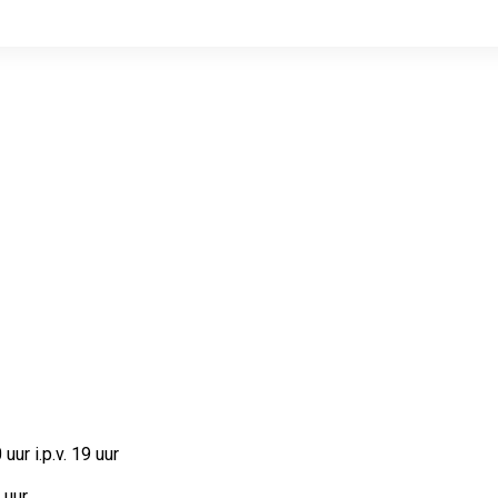
ur i.p.v. 19 uur
uur.