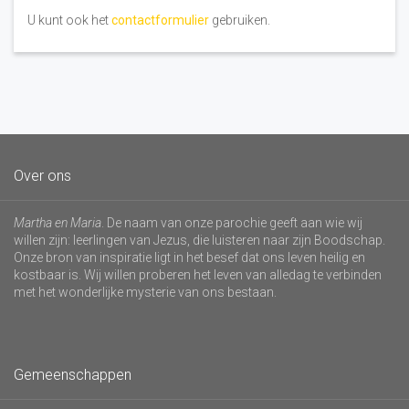
U kunt ook het
contactformulier
gebruiken.
Over ons
Martha en Maria
. De naam van onze parochie geeft aan wie wij
willen zijn: leerlingen van Jezus, die luisteren naar zijn Boodschap.
Onze bron van inspiratie ligt in het besef dat ons leven heilig en
kostbaar is. Wij willen proberen het leven van alledag te verbinden
met het wonderlijke mysterie van ons bestaan.
Gemeenschappen