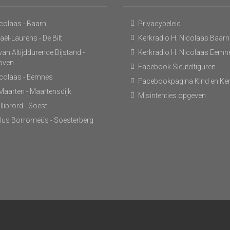
icolaas - Baarn
Privacybeleid
ël-Laurens - De Bilt
Kerkradio H. Nicolaas Baarn
an Altijddurende Bijstand -
Kerkradio H. Nicolaas Eemn
hoven
Facebook Sleutelfiguren
icolaas - Eemnes
Facebookpagina Kind en Ke
 Maarten - Maartensdijk
Misintenties opgeven
llibrord - Soest
lus Borromeüs - Soesterberg