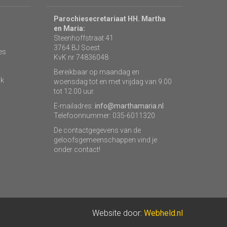
Parochiesecretariaat HH. Martha
en Maria:
Steenhoffstraat 41
3764 BJ Soest
es
KvK nr 74836048
Bereikbaar op maandag en
rk
woensdag tot en met vrijdag van 9.00
tot 12.00 uur.
E-mailadres:
info@marthamaria.nl
Telefoonnummer: 035-6011320
De contactgegevens van de
geloofsgemeenschappen vind je
onder contact!
Website door:
Webheld.nl