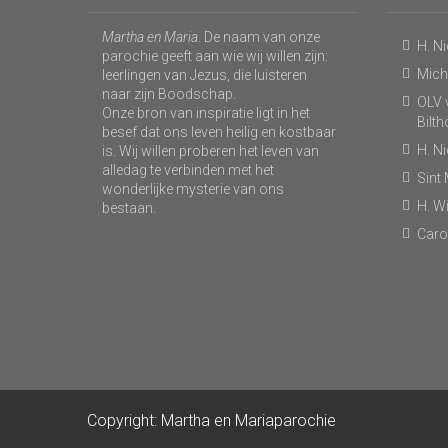
Martha en Maria
. De naam van onze
H. N
parochie geeft aan wie wij willen zijn:
Micha
leerlingen van Jezus, die luisteren
naar zijn Boodschap.
OLV v
Onze bron van inspiratie ligt in het
Bilt
besef dat ons leven heilig en kostbaar
H. N
is. Wij willen proberen het leven van
alledag te verbinden met het
Sint
wonderlijke mysterie van ons
H. Wi
bestaan.
Caro
Copyright: Martha en Mariaparochie