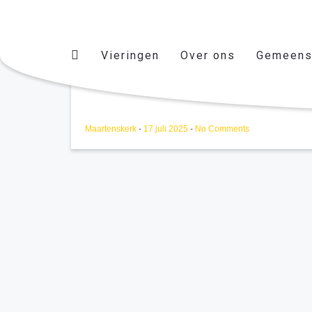
Vieringen
Over ons
Gemeens
Repetitie koor Laudato Si
Maartenskerk
-
17 juli 2025
-
No Comments