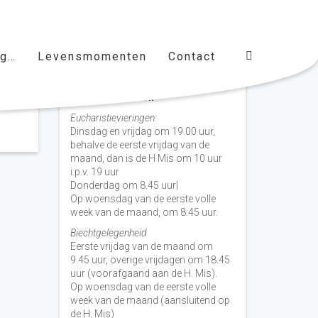
ag…
Levensmomenten
Contact
Vieringen door de week
H. Nicolaas Baarn
Eucharistievieringen:
Dinsdag en vrijdag om 19.00 uur,
behalve de eerste vrijdag van de
maand, dan is de H Mis om 10 uur
i.p.v. 19 uur
Donderdag om 8.45 uur|
Op woensdag van de eerste volle
week van de maand, om 8:45 uur.
Biechtgelegenheid
Eerste vrijdag van de maand om
9.45 uur, overige vrijdagen om 18.45
uur (voorafgaand aan de H. Mis).
Op woensdag van de eerste volle
week van de maand (aansluitend op
de H. Mis)