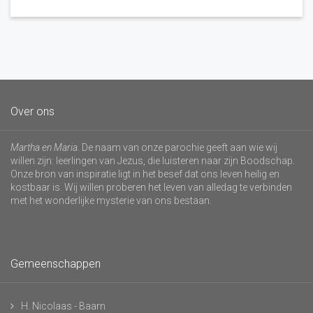
Over ons
Martha en Maria
. De naam van onze parochie geeft aan wie wij
willen zijn: leerlingen van Jezus, die luisteren naar zijn Boodschap.
Onze bron van inspiratie ligt in het besef dat ons leven heilig en
kostbaar is. Wij willen proberen het leven van alledag te verbinden
met het wonderlijke mysterie van ons bestaan.
Gemeenschappen
H. Nicolaas - Baarn