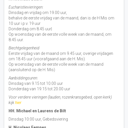
Eucharistievieringen:
Dinsdag en vrijdag om 19.00 uur,
behalve de eerste vrijdag van de maand, dan is de H Mis om
10 uur i.p.v. 19 uur
Donderdag om 8.45 uur|
Op woensdag van de eerste volle week van de maand, om
8:45 uur.
Biechtgelegenheid
Eerste vrijdag van de maand om 9.45 uur, overige vrijdagen
om 18.45 uur (voorafgaand aan de H. Mis).
Op woensdag van de eerste volle week van de maand
(aansluitend op de H. Mis)
Aanbiddingsuren:
Dinsdag van 9.15 tot 10.00 uur
Donderdag van 19.15 tot 20.00 uur
Voor verdere vieringen (lauden, rozenkransgebed, open kerk)
kijk
hier
HH. Michael en Laurens de Bilt
Dinsdag 10:00 uur, Gebedsviering
H. Nicolaas Eemnes