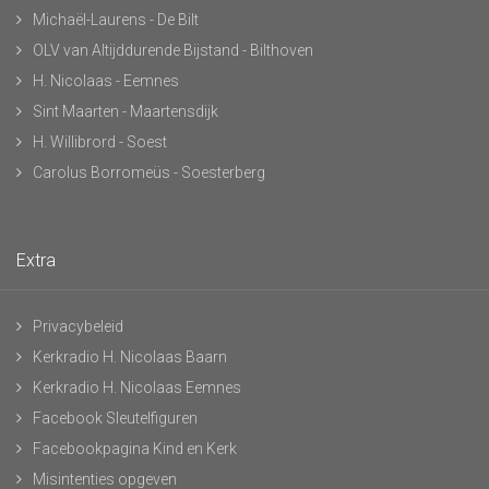
Michaël-Laurens - De Bilt
OLV van Altijddurende Bijstand - Bilthoven
H. Nicolaas - Eemnes
Sint Maarten - Maartensdijk
H. Willibrord - Soest
Carolus Borromeüs - Soesterberg
Extra
Privacybeleid
Kerkradio H. Nicolaas Baarn
Kerkradio H. Nicolaas Eemnes
Facebook Sleutelfiguren
Facebookpagina Kind en Kerk
Misintenties opgeven