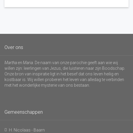
Over ons
Martha en Maria
. De naam van onze parochie geeft aan wie wij
willen zijn: leerlingen van Jezus, die luisteren naar zijn Boodschap.
Onze bron van inspiratie ligt in het besef dat ons leven heilig en
kostbaar is. Wij willen proberen het leven van alledag te verbinden
met het wonderlijke mysterie van ons bestaan.
Gemeenschappen
H. Nicolaas - Baarn