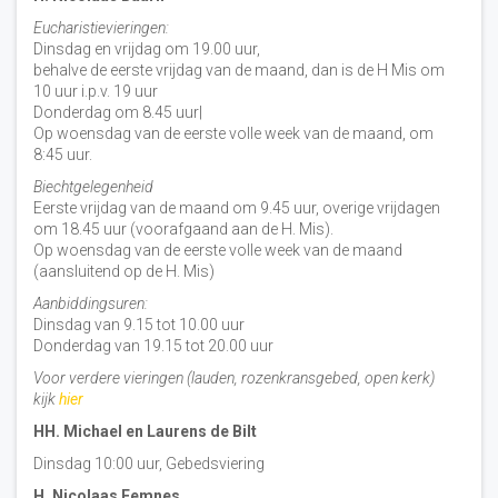
Eucharistievieringen:
Dinsdag en vrijdag om 19.00 uur,
behalve de eerste vrijdag van de maand, dan is de H Mis om
10 uur i.p.v. 19 uur
Donderdag om 8.45 uur|
Op woensdag van de eerste volle week van de maand, om
8:45 uur.
Biechtgelegenheid
Eerste vrijdag van de maand om 9.45 uur, overige vrijdagen
om 18.45 uur (voorafgaand aan de H. Mis).
Op woensdag van de eerste volle week van de maand
(aansluitend op de H. Mis)
Aanbiddingsuren:
Dinsdag van 9.15 tot 10.00 uur
Donderdag van 19.15 tot 20.00 uur
Voor verdere vieringen (lauden, rozenkransgebed, open kerk)
kijk
hier
HH. Michael en Laurens de Bilt
Dinsdag 10:00 uur, Gebedsviering
H. Nicolaas Eemnes