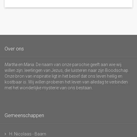
Over ons
Martha en Maria
. De naam van onze parochie geeft aan wie wij
willen zijn: leerlingen van Jezus, die luisteren naar zijn Boodschap.
Onze bron van inspiratie ligt in het besef dat ons leven heilig en
kostbaar is. Wij willen proberen het leven van alledag te verbinden
met het wonderlijke mysterie van ons bestaan.
Gemeenschappen
H. Nicolaas - Baarn