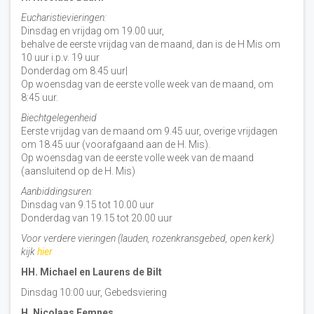
Eucharistievieringen:
Dinsdag en vrijdag om 19.00 uur,
behalve de eerste vrijdag van de maand, dan is de H Mis om
10 uur i.p.v. 19 uur
Donderdag om 8.45 uur|
Op woensdag van de eerste volle week van de maand, om
8:45 uur.
Biechtgelegenheid
Eerste vrijdag van de maand om 9.45 uur, overige vrijdagen
om 18.45 uur (voorafgaand aan de H. Mis).
Op woensdag van de eerste volle week van de maand
(aansluitend op de H. Mis)
Aanbiddingsuren:
Dinsdag van 9.15 tot 10.00 uur
Donderdag van 19.15 tot 20.00 uur
Voor verdere vieringen (lauden, rozenkransgebed, open kerk)
kijk
hier
HH. Michael en Laurens de Bilt
Dinsdag 10:00 uur, Gebedsviering
H. Nicolaas Eemnes