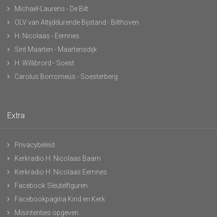
Michaël-Laurens - De Bilt
OLV van Altijddurende Bijstand - Bilthoven
H. Nicolaas - Eemnes
Sint Maarten - Maartensdijk
H. Willibrord - Soest
Carolus Borromeüs - Soesterberg
Extra
Privacybeleid
Kerkradio H. Nicolaas Baarn
Kerkradio H. Nicolaas Eemnes
Facebook Sleutelfiguren
Facebookpagina Kind en Kerk
Misintenties opgeven