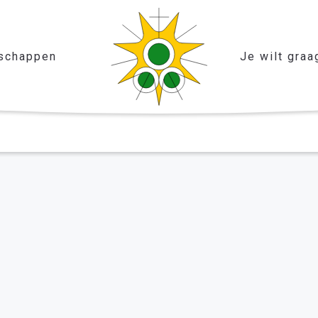
schappen
Je wilt graa
scus