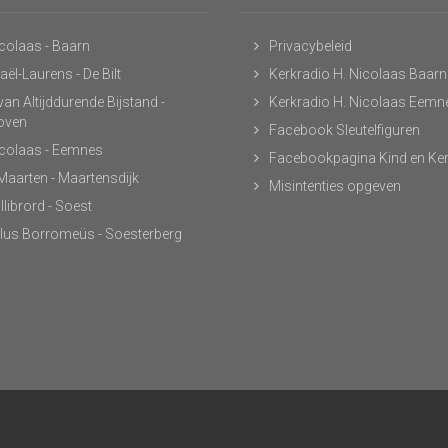
icolaas - Baarn
Privacybeleid
ël-Laurens - De Bilt
Kerkradio H. Nicolaas Baarn
an Altijddurende Bijstand -
Kerkradio H. Nicolaas Eemn
hoven
Facebook Sleutelfiguren
icolaas - Eemnes
Facebookpagina Kind en Ke
 Maarten - Maartensdijk
Misintenties opgeven
llibrord - Soest
lus Borromeüs - Soesterberg