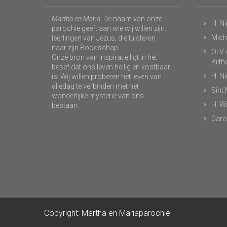
Martha en Maria
. De naam van onze
H. N
parochie geeft aan wie wij willen zijn:
Micha
leerlingen van Jezus, die luisteren
naar zijn Boodschap.
OLV v
Onze bron van inspiratie ligt in het
Bilt
besef dat ons leven heilig en kostbaar
H. N
is. Wij willen proberen het leven van
alledag te verbinden met het
Sint
wonderlijke mysterie van ons
H. Wi
bestaan.
Caro
Copyright: Martha en Mariaparochie