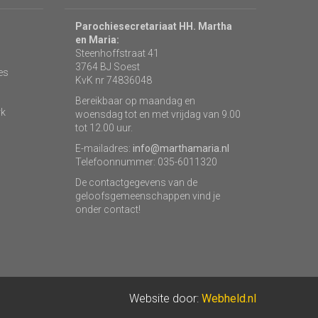
Parochiesecretariaat HH. Martha
en Maria:
Steenhoffstraat 41
3764 BJ Soest
es
KvK nr 74836048
Bereikbaar op maandag en
rk
woensdag tot en met vrijdag van 9.00
tot 12.00 uur.
E-mailadres:
info@marthamaria.nl
Telefoonnummer: 035-6011320
De contactgegevens van de
geloofsgemeenschappen vind je
onder contact!
Website door:
Webheld.nl