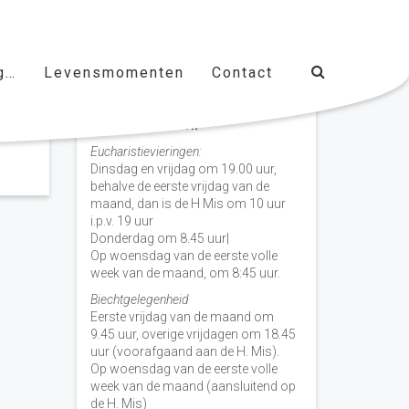
g…
Levensmomenten
Contact
Vieringen door de week
H. Nicolaas Baarn
Eucharistievieringen:
Dinsdag en vrijdag om 19.00 uur,
behalve de eerste vrijdag van de
maand, dan is de H Mis om 10 uur
i.p.v. 19 uur
Donderdag om 8.45 uur|
Op woensdag van de eerste volle
week van de maand, om 8:45 uur.
Biechtgelegenheid
Eerste vrijdag van de maand om
9.45 uur, overige vrijdagen om 18.45
uur (voorafgaand aan de H. Mis).
Op woensdag van de eerste volle
week van de maand (aansluitend op
de H. Mis)