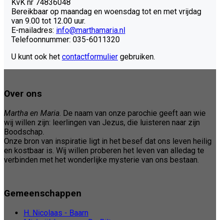
KvK nr 74836048
Bereikbaar op maandag en woensdag tot en met vrijdag
van 9.00 tot 12.00 uur.
E-mailadres:
info@marthamaria.nl
Telefoonnummer: 035-6011320
U kunt ook het
contactformulier
gebruiken.
Over ons
Martha en Maria
. De naam van onze parochie geeft aan wie
wij willen zijn: leerlingen van Jezus, die luisteren naar zijn
Boodschap.
Onze bron van inspiratie ligt in het besef dat ons leven heilig
en kostbaar is. Wij willen proberen het leven van alledag te
verbinden met het wonderlijke mysterie van ons bestaan.
Gemeenschappen
H. Nicolaas - Baarn