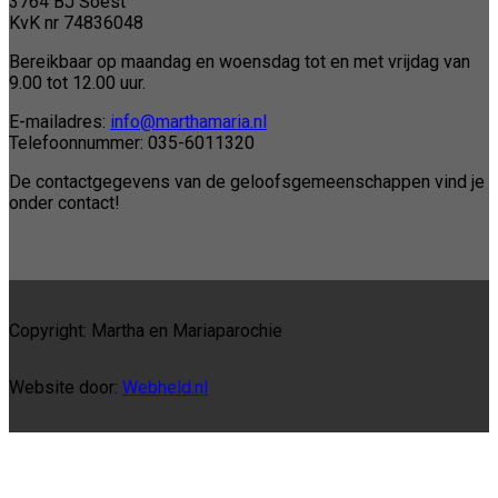
3764 BJ Soest
KvK nr 74836048
Bereikbaar op maandag en woensdag tot en met vrijdag van
9.00 tot 12.00 uur.
E-mailadres:
info@marthamaria.nl
Telefoonnummer: 035-6011320
De contactgegevens van de geloofsgemeenschappen vind je
onder contact!
Copyright: Martha en Mariaparochie
Website door:
Webheld.nl