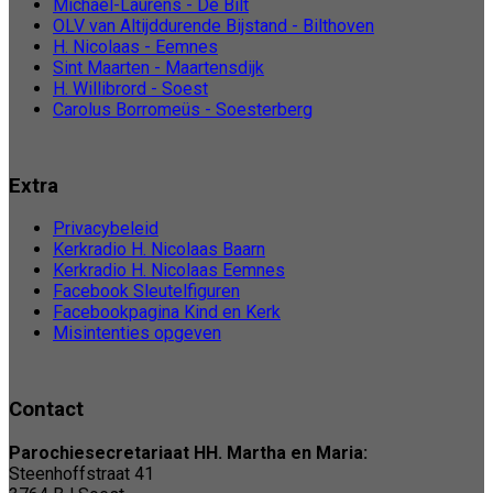
Michaël-Laurens - De Bilt
OLV van Altijddurende Bijstand - Bilthoven
H. Nicolaas - Eemnes
Sint Maarten - Maartensdijk
H. Willibrord - Soest
Carolus Borromeüs - Soesterberg
Extra
Privacybeleid
Kerkradio H. Nicolaas Baarn
Kerkradio H. Nicolaas Eemnes
Facebook Sleutelfiguren
Facebookpagina Kind en Kerk
Misintenties opgeven
Contact
Parochiesecretariaat HH. Martha en Maria:
Steenhoffstraat 41