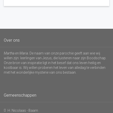
Over ons
Martha en Maria
. De naam van onze parochie geeft aan wie wij
willen zijn: leerlingen van Jezus, die luisteren naar zijn Boodschap.
Onze bron van inspiratie ligt in het besef dat ons leven heilig en
kostbaar is. Wij willen proberen het leven van alledag te verbinden
met het wonderlijke mysterie van ons bestaan.
Gemeenschappen
H. Nicolaas - Baarn