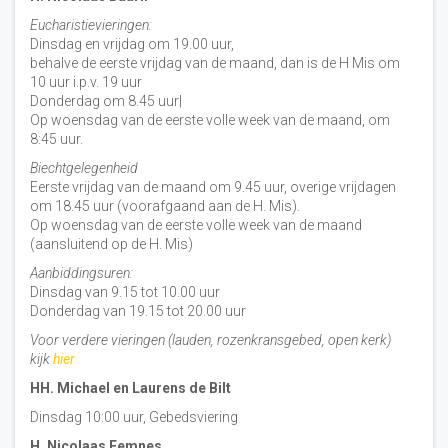
Eucharistievieringen:
Dinsdag en vrijdag om 19.00 uur,
behalve de eerste vrijdag van de maand, dan is de H Mis om
10 uur i.p.v. 19 uur
Donderdag om 8.45 uur|
Op woensdag van de eerste volle week van de maand, om
8:45 uur.
Biechtgelegenheid
Eerste vrijdag van de maand om 9.45 uur, overige vrijdagen
om 18.45 uur (voorafgaand aan de H. Mis).
Op woensdag van de eerste volle week van de maand
(aansluitend op de H. Mis)
Aanbiddingsuren:
Dinsdag van 9.15 tot 10.00 uur
Donderdag van 19.15 tot 20.00 uur
Voor verdere vieringen (lauden, rozenkransgebed, open kerk)
kijk
hier
HH. Michael en Laurens de Bilt
Dinsdag 10:00 uur, Gebedsviering
H. Nicolaas Eemnes