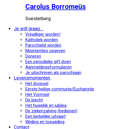
Carolus Borromeüs
Soesterberg
Je wilt graag…
Vrijwilliger worden!
Katholiek worden
Parochielid worden
Misintenties opgeven
Doneren
Een periodieke gift doen
Aanmeldingsformulieren
Je uitschrijven als parochiaan
Levensmomenten
Het doopsel
Eerste heilige communie/Eucharistie
Het Vormsel
De biecht
Het huwelijk en jubilea
De ziekenzalving (bedienen)
Een kerkelijke uitvaart
Wijding en toewijding
Contact