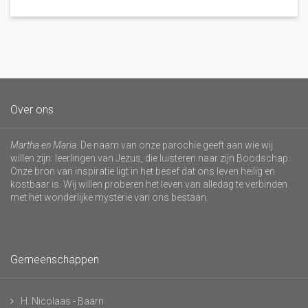
Over ons
Martha en Maria
. De naam van onze parochie geeft aan wie wij
willen zijn: leerlingen van Jezus, die luisteren naar zijn Boodschap.
Onze bron van inspiratie ligt in het besef dat ons leven heilig en
kostbaar is. Wij willen proberen het leven van alledag te verbinden
met het wonderlijke mysterie van ons bestaan.
Gemeenschappen
H. Nicolaas - Baarn