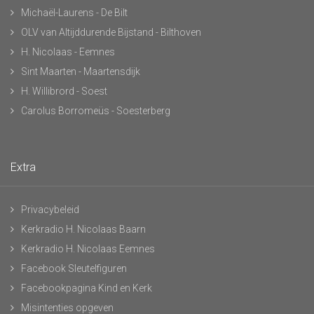
Michaël-Laurens - De Bilt
OLV van Altijddurende Bijstand - Bilthoven
H. Nicolaas - Eemnes
Sint Maarten - Maartensdijk
H. Willibrord - Soest
Carolus Borromeüs - Soesterberg
Extra
Privacybeleid
Kerkradio H. Nicolaas Baarn
Kerkradio H. Nicolaas Eemnes
Facebook Sleutelfiguren
Facebookpagina Kind en Kerk
Misintenties opgeven