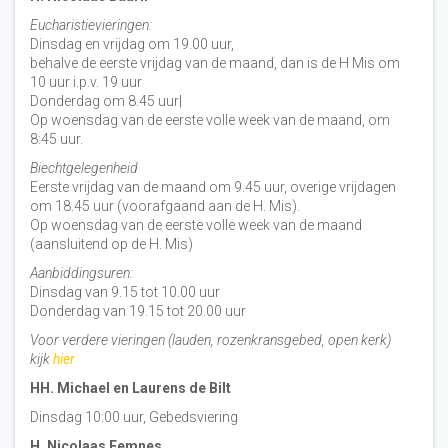
Eucharistievieringen:
Dinsdag en vrijdag om 19.00 uur,
behalve de eerste vrijdag van de maand, dan is de H Mis om
10 uur i.p.v. 19 uur
Donderdag om 8.45 uur|
Op woensdag van de eerste volle week van de maand, om
8:45 uur.
Biechtgelegenheid
Eerste vrijdag van de maand om 9.45 uur, overige vrijdagen
om 18.45 uur (voorafgaand aan de H. Mis).
Op woensdag van de eerste volle week van de maand
(aansluitend op de H. Mis)
Aanbiddingsuren:
Dinsdag van 9.15 tot 10.00 uur
Donderdag van 19.15 tot 20.00 uur
Voor verdere vieringen (lauden, rozenkransgebed, open kerk)
kijk
hier
HH. Michael en Laurens de Bilt
Dinsdag 10:00 uur, Gebedsviering
H. Nicolaas Eemnes