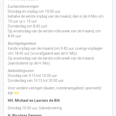
Eucharistievieringen:
Dinsdag en vrijdag om 19.00 uur,
behalve de eerste vrijdag van de maand, dan is de H Mis om
10 uur i.p.v. 19 uur
Donderdag om 8.45 uur|
Op woensdag van de eerste volle week van de maand, om
8:45 uur.
Biechtgelegenheid
Eerste vrijdag van de maand om 9.45 uur, overige vrijdagen
om 18.45 uur (voorafgaand aan de H. Mis).
Op woensdag van de eerste volle week van de maand
(aansluitend op de H. Mis)
Aanbiddingsuren:
Dinsdag van 9.15 tot 10.00 uur
Donderdag van 19.15 tot 20.00 uur
Voor verdere vieringen (lauden, rozenkransgebed, open kerk)
kijk
hier
HH. Michael en Laurens de Bilt
Dinsdag 10:00 uur, Gebedsviering
H. Nicolaas Eemnes