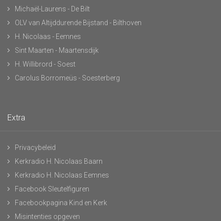
Michaël-Laurens - De Bilt
OLV van Altijddurende Bijstand - Bilthoven
H. Nicolaas - Eemnes
Sint Maarten - Maartensdijk
H. Willibrord - Soest
Carolus Borromeüs - Soesterberg
Extra
Privacybeleid
Kerkradio H. Nicolaas Baarn
Kerkradio H. Nicolaas Eemnes
Facebook Sleutelfiguren
Facebookpagina Kind en Kerk
Misintenties opgeven