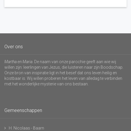
Over ons
Martha en Maria
. De naam van onze parochie geeft aan wie wij
willen zijn: leerlingen van Jezus, die luisteren naar zijn Boodschap.
Onze bron van inspiratie ligt in het besef dat ons leven heilig en
kostbaar is. Wij willen proberen het leven van alledag te verbinden
met het wonderlijke mysterie van ons bestaan.
Gemeenschappen
H. Nicolaas - Baarn