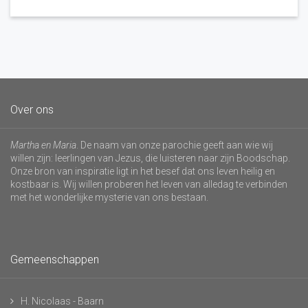
Over ons
Martha en Maria
. De naam van onze parochie geeft aan wie wij
willen zijn: leerlingen van Jezus, die luisteren naar zijn Boodschap.
Onze bron van inspiratie ligt in het besef dat ons leven heilig en
kostbaar is. Wij willen proberen het leven van alledag te verbinden
met het wonderlijke mysterie van ons bestaan.
Gemeenschappen
H. Nicolaas - Baarn