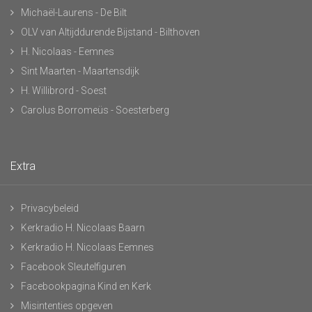
Michaël-Laurens - De Bilt
OLV van Altijddurende Bijstand - Bilthoven
H. Nicolaas - Eemnes
Sint Maarten - Maartensdijk
H. Willibrord - Soest
Carolus Borromeüs - Soesterberg
Extra
Privacybeleid
Kerkradio H. Nicolaas Baarn
Kerkradio H. Nicolaas Eemnes
Facebook Sleutelfiguren
Facebookpagina Kind en Kerk
Misintenties opgeven