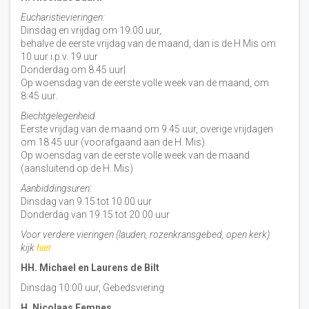
Eucharistievieringen:
Dinsdag en vrijdag om 19.00 uur,
behalve de eerste vrijdag van de maand, dan is de H Mis om
10 uur i.p.v. 19 uur
Donderdag om 8.45 uur|
Op woensdag van de eerste volle week van de maand, om
8:45 uur.
Biechtgelegenheid
Eerste vrijdag van de maand om 9.45 uur, overige vrijdagen
om 18.45 uur (voorafgaand aan de H. Mis).
Op woensdag van de eerste volle week van de maand
(aansluitend op de H. Mis)
Aanbiddingsuren:
Dinsdag van 9.15 tot 10.00 uur
Donderdag van 19.15 tot 20.00 uur
Voor verdere vieringen (lauden, rozenkransgebed, open kerk)
kijk
hier
HH. Michael en Laurens de Bilt
Dinsdag 10:00 uur, Gebedsviering
H. Nicolaas Eemnes