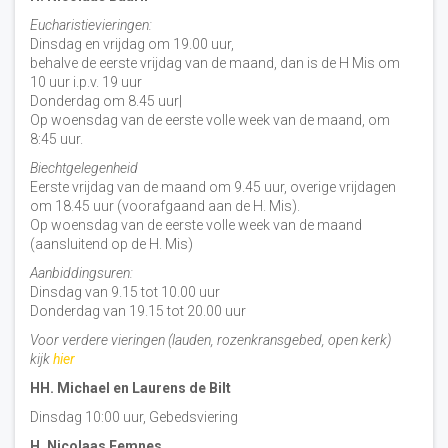
Eucharistievieringen:
Dinsdag en vrijdag om 19.00 uur,
behalve de eerste vrijdag van de maand, dan is de H Mis om
10 uur i.p.v. 19 uur
Donderdag om 8.45 uur|
Op woensdag van de eerste volle week van de maand, om
8:45 uur.
Biechtgelegenheid
Eerste vrijdag van de maand om 9.45 uur, overige vrijdagen
om 18.45 uur (voorafgaand aan de H. Mis).
Op woensdag van de eerste volle week van de maand
(aansluitend op de H. Mis)
Aanbiddingsuren:
Dinsdag van 9.15 tot 10.00 uur
Donderdag van 19.15 tot 20.00 uur
Voor verdere vieringen (lauden, rozenkransgebed, open kerk)
kijk
hier
HH. Michael en Laurens de Bilt
Dinsdag 10:00 uur, Gebedsviering
H. Nicolaas Eemnes